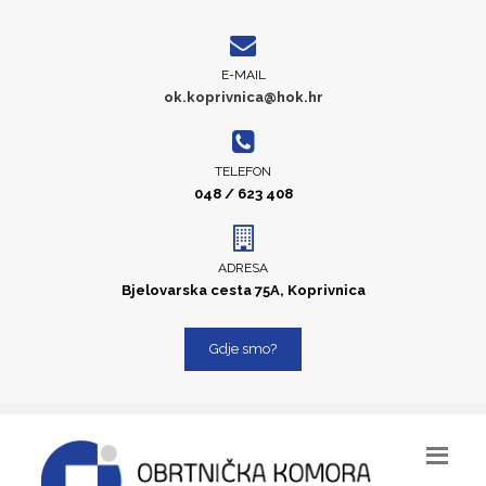
E-MAIL
ok.koprivnica@hok.hr
TELEFON
048 / 623 408
ADRESA
Bjelovarska cesta 75A, Koprivnica
Gdje smo?