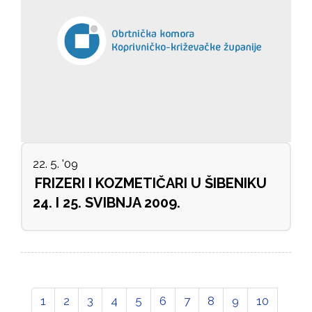
22. 5. '09
FRIZERI I KOZMETIČARI U ŠIBENIKU
24. I 25. SVIBNJA 2009.
1
2
3
4
5
6
7
8
9
10