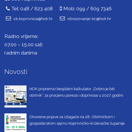
Tel: 048 / 623 408
Mob: 099 / 609 7346
ok.koprivnica@hok.hr
obrazovanje-kc@hok.hr
Radno vrijeme:
07.00 – 15.00 sati
radnim danima
Novosti
HOK pripremio besplatni kalkulator „Dobro je biti
obrtnik“ za procjenu poreza i doprinosa u 2027. godini
Otvorene prijave za izlagače na 28. Obrtničkom i
gospodarskom sajmu Koprivničko-križevačke županije