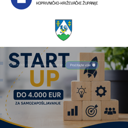
OTVOREN NATJEČAJ KOPRIVNIČKO-KRIŽEVAČKE ŽUPANIJE ZA POTPORE MALE
Pročitajte više
VRIJEDNOSTI ZA SAMOZAPOŠLJAVANJE &#...