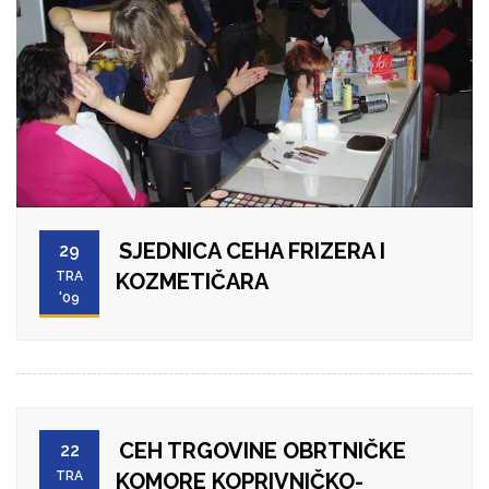
SJEDNICA CEHA FRIZERA I
29
TRA
KOZMETIČARA
'09
CEH TRGOVINE OBRTNIČKE
22
TRA
KOMORE KOPRIVNIČKO-