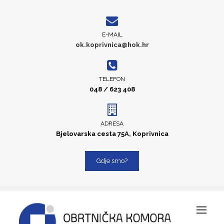
E-MAIL
ok.koprivnica@hok.hr
TELEFON
048 / 623 408
ADRESA
Bjelovarska cesta 75A, Koprivnica
Gdje smo?