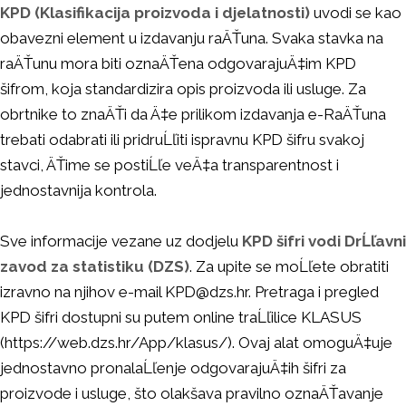
KPD (Klasifikacija proizvoda i djelatnosti)
uvodi se kao
obavezni element u izdavanju raÄŤuna. Svaka stavka na
raÄŤunu mora biti oznaÄŤena odgovarajuÄ‡im KPD
šifrom, koja standardizira opis proizvoda ili usluge. Za
obrtnike to znaÄŤi da Ä‡e prilikom izdavanja e-RaÄŤuna
trebati odabrati ili pridruĹľiti ispravnu KPD šifru svakoj
stavci, ÄŤime se postiĹľe veÄ‡a transparentnost i
jednostavnija kontrola.
Sve informacije vezane uz dodjelu
KPD šifri vodi DrĹľavni
zavod za statistiku (DZS)
. Za upite se moĹľete obratiti
izravno na njihov e-mail
KPD@dzs.hr
. Pretraga i pregled
KPD šifri dostupni su putem online traĹľilice KLASUS
(
https://web.dzs.hr/App/klasus/
). Ovaj alat omoguÄ‡uje
jednostavno pronalaĹľenje odgovarajuÄ‡ih šifri za
proizvode i usluge, što olakšava pravilno oznaÄŤavanje