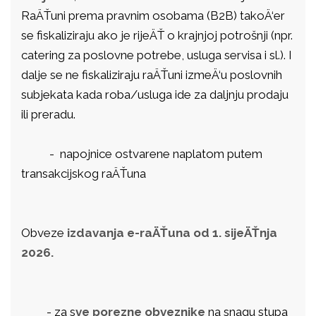
RaÄŤuni prema pravnim osobama (B2B) takoÄ‘er
se fiskaliziraju ako je rijeÄŤ o krajnjoj potrošnji (npr.
catering za poslovne potrebe, usluga servisa i sl.). I
dalje se ne fiskaliziraju raÄŤuni izmeÄ‘u poslovnih
subjekata kada roba/usluga ide za daljnju prodaju
ili preradu.
- napojnice ostvarene naplatom putem
transakcijskog raÄŤuna
Obveze
izdavanja e-raÄŤuna od 1. sijeÄŤnja
2026.
- za s
ve porezne obveznike
na snagu stupa