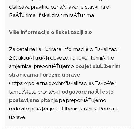
olakšava pravilno oznaÄŤavanje stavki na e-
RaÄŤunima i fiskaliziranim raÄŤunima.
Više informacija o fiskalizaciji 2.0
Za detaljne i aĹľurirane informacije o Fiskalizaciji
2.0, ukljuÄŤujuÄ‡i obveze, rokove i tehniÄŤke
smjernice, preporuÄŤujemo
posjet sluĹľbenim
stranicama Porezne uprave
(https://porezna.gov.hr/fiskalizacija). TakoÄ‘er,
tamo Ä‡ete pronaÄ‡i i
odgovore na ÄŤesto
postavljana pitanja
pa preporuÄŤujemo
redovito praÄ‡enje sluĹľbenih stranica Porezne
uprave.