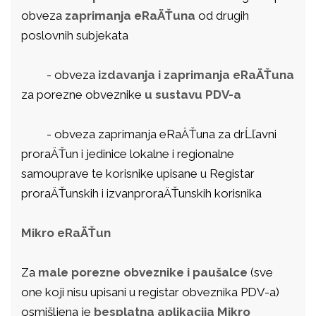
obveza
zaprimanja eRaÄŤuna
od drugih
poslovnih subjekata
- obveza
izdavanja i zaprimanja eRaÄŤuna
za porezne obveznike
u sustavu PDV-a
- obveza zaprimanja eRaÄŤuna za drĹľavni
proraÄŤun i jedinice lokalne i regionalne
samouprave te korisnike upisane u Registar
proraÄŤunskih i izvanproraÄŤunskih korisnika
Mikro eRaÄŤun
Za
male porezne obveznike i paušalce
(sve
one koji nisu upisani u registar obveznika PDV-a)
osmišljena je
besplatna aplikacija Mikro