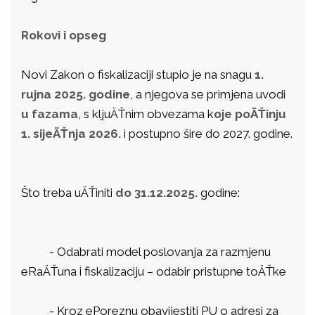
Rokovi i opseg
Novi Zakon o fiskalizaciji stupio je na snagu
1.
rujna 2025. godine
, a njegova se primjena uvodi
u fazama
, s kljuÄŤnim obvezama k
oje poÄŤinju
1. sijeÄŤnja 2026.
i postupno šire do 2027. godine.
Što treba uÄŤiniti
do 31.12.2025.
godine:
- Odabrati model poslovanja za razmjenu
eRaÄŤuna i fiskalizaciju – odabir pristupne toÄŤke
-
Kroz ePoreznu obavijestiti PU o adresi za