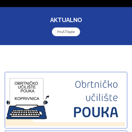
AKTUALNO
ProÄŤitajte