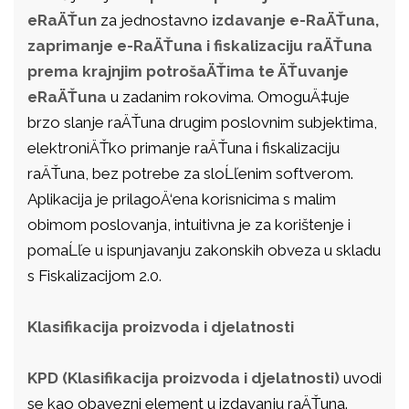
eRaÄŤun
za jednostavno
izdavanje e-RaÄŤuna,
zaprimanje e-RaÄŤuna i fiskalizaciju raÄŤuna
prema krajnjim potrošaÄŤima te ÄŤuvanje
eRaÄŤuna
u zadanim rokovima. OmoguÄ‡uje
brzo slanje raÄŤuna drugim poslovnim subjektima,
elektroniÄŤko primanje raÄŤuna i fiskalizaciju
raÄŤuna, bez potrebe za sloĹľenim softverom.
Aplikacija je prilagoÄ‘ena korisnicima s malim
obimom poslovanja, intuitivna je za korištenje i
pomaĹľe u ispunjavanju zakonskih obveza u skladu
s Fiskalizacijom 2.0.
Klasifikacija proizvoda i djelatnosti
KPD (Klasifikacija proizvoda i djelatnosti)
uvodi
se kao obavezni element u izdavanju raÄŤuna.