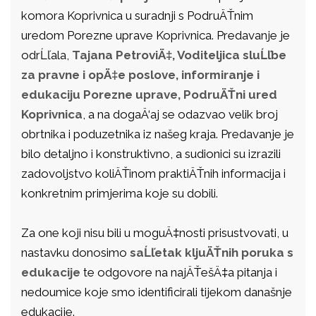
komora Koprivnica u suradnji s PodruÄŤnim
uredom Porezne uprave Koprivnica. Predavanje je
odrĹľala,
Tajana PetroviÄ‡, Voditeljica sluĹľbe
za pravne i opÄ‡e poslove, informiranje i
edukaciju Porezne uprave, PodruÄŤni ured
Koprivnica
, a na dogaÄ‘aj se odazvao velik broj
obrtnika i poduzetnika iz našeg kraja. Predavanje je
bilo detaljno i konstruktivno, a sudionici su izrazili
zadovoljstvo koliÄŤinom praktiÄŤnih informacija i
konkretnim primjerima koje su dobili.
Za one koji nisu bili u moguÄ‡nosti prisustvovati, u
nastavku donosimo
saĹľetak kljuÄŤnih poruka s
edukacije
te odgovore na najÄŤešÄ‡a pitanja i
nedoumice koje smo identificirali tijekom današnje
edukacije.