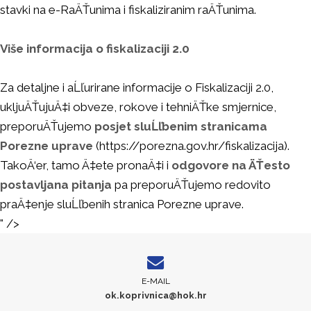
stavki na e-RaÄŤunima i fiskaliziranim raÄŤunima.
Više informacija o fiskalizaciji 2.0
Za detaljne i aĹľurirane informacije o Fiskalizaciji 2.0,
ukljuÄŤujuÄ‡i obveze, rokove i tehniÄŤke smjernice,
preporuÄŤujemo
posjet sluĹľbenim stranicama
Porezne uprave
(https://porezna.gov.hr/fiskalizacija).
TakoÄ‘er, tamo Ä‡ete pronaÄ‡i i
odgovore na ÄŤesto
postavljana pitanja
pa preporuÄŤujemo redovito
praÄ‡enje sluĹľbenih stranica Porezne uprave.
" />
E-MAIL
ok.koprivnica@hok.hr