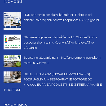
Novosti
HOK pripremio besplatni kalkulator „Dobro je biti
obrtnik“ za procjenu poreza i doprinosa u 2027. godini
Otvorene prijave za izlagaÄŤe na 28. ObrtniÄŤkom i
gospodarskom sajmu KoprivniÄŤko-kriĹľevaÄŤke
Ĺľupanije
Besplatno izlaganje na 33. MeÄ‘unarodnom jesenskom
sajmu u Gudovcu
OBJAVLJEN POZIV „INOVACIJE PROCESA U S3
PODRUÄŚJIMA“ – BESPOVRATNE POTPORE DO
450.000 EURA ZA PODUZETNIKE IZ PRERAÄIVAÄŚKE
INDUSTRIJE
Izdvojeno