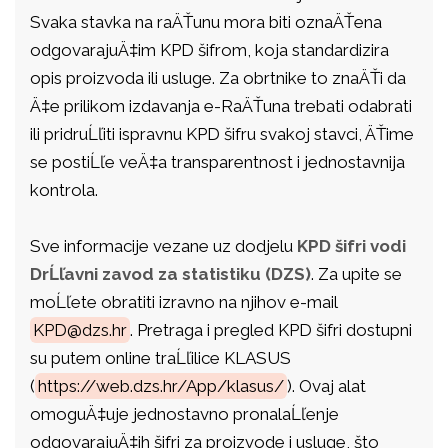
Svaka stavka na raÄŤunu mora biti oznaÄŤena
odgovarajuÄ‡im KPD šifrom, koja standardizira
opis proizvoda ili usluge. Za obrtnike to znaÄŤi da
Ä‡e prilikom izdavanja e-RaÄŤuna trebati odabrati
ili pridruĹľiti ispravnu KPD šifru svakoj stavci, ÄŤime
se postiĹľe veÄ‡a transparentnost i jednostavnija
kontrola.
Sve informacije vezane uz dodjelu
KPD šifri vodi
DrĹľavni zavod za statistiku (DZS)
. Za upite se
moĹľete obratiti izravno na njihov e-mail
KPD@dzs.hr
. Pretraga i pregled KPD šifri dostupni
su putem online traĹľilice KLASUS
(
https://web.dzs.hr/App/klasus/
). Ovaj alat
omoguÄ‡uje jednostavno pronalaĹľenje
odgovarajuÄ‡ih šifri za proizvode i usluge, što