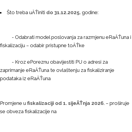
Što treba uÄŤiniti
do 31.12.2025.
godine:
- Odabrati model poslovanja za razmjenu eRaÄŤuna i
fiskalizaciju – odabir pristupne toÄŤke
-
Kroz ePoreznu obavijestiti PU o adresi za
zaprimanje eRaÄŤuna te ovlaštenju za fiskaliziranje
podataka iz eRaÄŤuna
Promjene u
fiskalizaciji od 1. sijeÄŤnja 2026
. – proširuje
se obveza fiskalizacije na