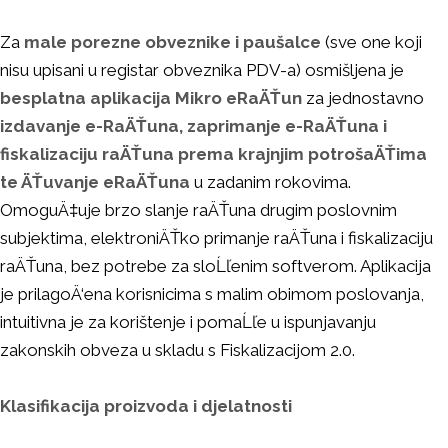
Za
male porezne obveznike i paušalce
(sve one koji
nisu upisani u registar obveznika PDV-a) osmišljena je
besplatna aplikacija Mikro eRaÄŤun
za jednostavno
izdavanje e-RaÄŤuna, zaprimanje e-RaÄŤuna i
fiskalizaciju raÄŤuna prema krajnjim potrošaÄŤima
te ÄŤuvanje eRaÄŤuna
u zadanim rokovima.
OmoguÄ‡uje brzo slanje raÄŤuna drugim poslovnim
subjektima, elektroniÄŤko primanje raÄŤuna i fiskalizaciju
raÄŤuna, bez potrebe za sloĹľenim softverom. Aplikacija
je prilagoÄ‘ena korisnicima s malim obimom poslovanja,
intuitivna je za korištenje i pomaĹľe u ispunjavanju
zakonskih obveza u skladu s Fiskalizacijom 2.0.
Klasifikacija proizvoda i djelatnosti