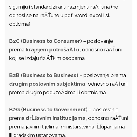
sigurniju i standardiziranu razmjenu raÄŤuna (ne
odnosi se na raÄŤune u pdf, word, excel i sl.
oblicima)
B2C (Business to Consumer)
– poslovanje
prema
krajnjem potrošaÄŤu
, odnosno raÄŤuni
koji se izdaju fiziÄŤkim osobama
B2B (Business to Business)
– poslovanje prema
drugim poslovnim subjektima
, odnosno raÄŤuni
prema drugim poduzeÄ‡ima ili obrtnicima
B2G (Business to Government
) – poslovanje
prema
drĹľavnim institucijama
, odnosno raÄŤuni
prema javnim tijelima, ministarstvima, Ĺľupanijama
ili gradskim ustanovama.