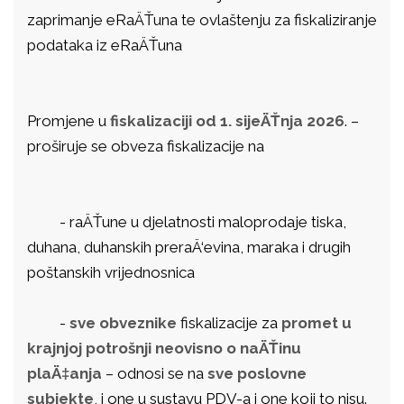
zaprimanje eRaÄŤuna te ovlaštenju za fiskaliziranje
podataka iz eRaÄŤuna
Promjene u
fiskalizaciji od 1. sijeÄŤnja 2026
. –
proširuje se obveza fiskalizacije na
- raÄŤune u djelatnosti maloprodaje tiska,
duhana, duhanskih preraÄ‘evina, maraka i drugih
poštanskih vrijednosnica
-
sve obveznike
fiskalizacije za
promet u
krajnjoj potrošnji neovisno o naÄŤinu
plaÄ‡anja
– odnosi se na
sve poslovne
subjekte
, i one u sustavu PDV-a i one koji to nisu.