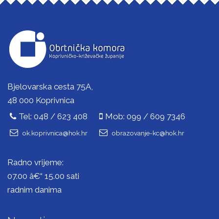
Bjelovarska cesta 75A,
48 000 Koprivnica
Tel: 048 / 623 408
Mob: 099 / 609 7346
ok.koprivnica@hok.hr
obrazovanje-kc@hok.hr
Radno vrijeme:
07.00 â€“ 15.00 sati
radnim danima