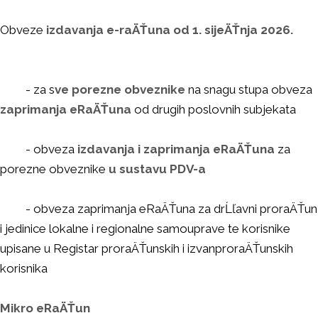
Obveze
izdavanja e-raÄŤuna od 1. sijeÄŤnja 2026.
- za s
ve porezne obveznike
na snagu stupa obveza
zaprimanja eRaÄŤuna
od drugih poslovnih subjekata
- obveza
izdavanja i zaprimanja eRaÄŤuna
za
porezne obveznike
u sustavu PDV-a
- obveza zaprimanja eRaÄŤuna za drĹľavni proraÄŤun
i jedinice lokalne i regionalne samouprave te korisnike
upisane u Registar proraÄŤunskih i izvanproraÄŤunskih
korisnika
Mikro eRaÄŤun