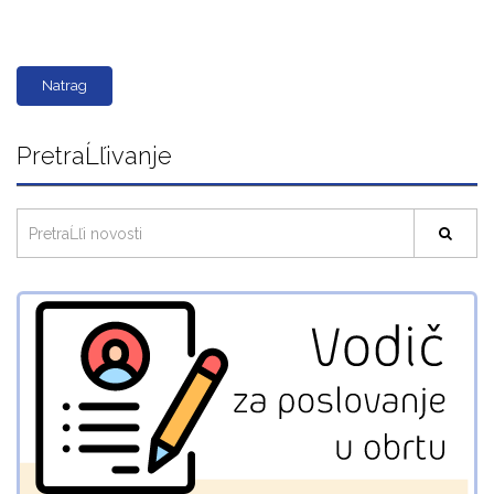
Natrag
PretraĹľivanje