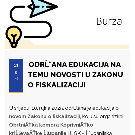
ODRĹ˝ANA EDUKACIJA NA
11
9
TEMU NOVOSTI U ZAKONU
'25
O FISKALIZACIJI
U srijedu, 10. rujna 2025. odrĹľana je edukacija o
novom Zakonu o fiskalizaciji,
koju su organizirali
ObrtniÄŤka komora KoprivniÄŤko-
kriĹľevaÄŤke Ĺľupanije
i HGK – Ĺ˝upanijska