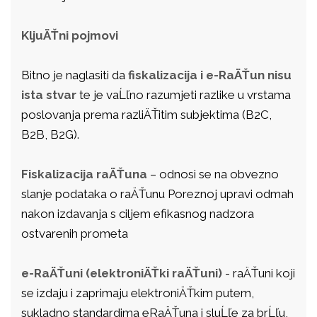
KljuÄŤni pojmovi
Bitno je naglasiti da
fiskalizacija i e-RaÄŤun nisu
ista stvar
te je vaĹľno razumjeti razlike u vrstama
poslovanja prema razliÄŤitim subjektima (B2C,
B2B, B2G).
Fiskalizacija raÄŤuna
– odnosi se na obvezno
slanje podataka o raÄŤunu Poreznoj upravi odmah
nakon izdavanja s ciljem efikasnog nadzora
ostvarenih prometa
e-RaÄŤuni (elektroniÄŤki raÄŤuni)
- raÄŤuni koji
se izdaju i zaprimaju elektroniÄŤkim putem,
sukladno standardima eRaÄŤuna i sluĹľe za brĹľu,