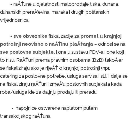
- raÄŤune u djelatnosti maloprodaje tiska, duhana,
duhanskih preraÄ‘evina, maraka i drugih poštanskih
vrijednosnica
-
sve obveznike
fiskalizacije za
promet u krajnjoj
potrošnji neovisno o naÄŤinu plaÄ‡anja
– odnosi se na
sve poslovne subjekte
, i one u sustavu PDV-a i one koji
to nisu. RaÄŤuni prema pravnim osobama (B2B) takoÄ‘er
se fiskaliziraju ako je rijeÄŤ o krajnjoj potrošnji (npr.
catering za poslovne potrebe, usluga servisa i sl.). I dalje se
ne fiskaliziraju raÄŤuni izmeÄ‘u poslovnih subjekata kada
roba/usluga ide za daljnju prodaju ili preradu.
- napojnice ostvarene naplatom putem
transakcijskog raÄŤuna