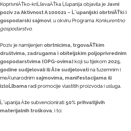
KoprivniÄŤko-kriĹľevaÄŤka Ĺľupanija objavila je
Javni
poziv za Aktivnost A 100021 – Ĺ˝upanijski obrtniÄŤki i
gospodarski sajmovi
, u okviru Programa
Konkurentno
gospodarstvo
.
Poziv je namijenjen
obrtnicima, trgovaÄŤkim
društvima, zadrugama i obiteljskim poljoprivrednim
gospodarstvima (OPG-ovima)
koji su tijekom
2025.
godine sudjelovali ili Ä‡e sudjelovati
na tuzemnim i
meÄ‘unarodnim
sajmovima, manifestacijama ili
izloĹľbama
radi promocije vlastitih proizvoda i usluga.
Ĺ˝upanija Ä‡e subvencionirati
50% prihvatljivih
materijalnih troškova
, i to: