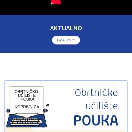
AKTUALNO
ProÄŤitajte