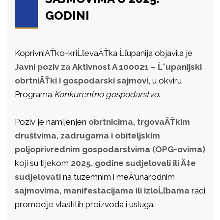
GODINI
KoprivniÄŤko-kriĹľevaÄŤka Ĺľupanija objavila je
Javni poziv za Aktivnost A 100021 – Ĺ˝upanijski
obrtniÄŤki i gospodarski sajmovi
, u okviru
Programa
Konkurentno gospodarstvo
.
Poziv je namijenjen
obrtnicima, trgovaÄŤkim
društvima, zadrugama i obiteljskim
poljoprivrednim gospodarstvima (OPG-ovima)
koji su tijekom
2025. godine sudjelovali ili Ä‡e
sudjelovati
na tuzemnim i meÄ‘unarodnim
sajmovima, manifestacijama ili izloĹľbama
radi
promocije vlastitih proizvoda i usluga.