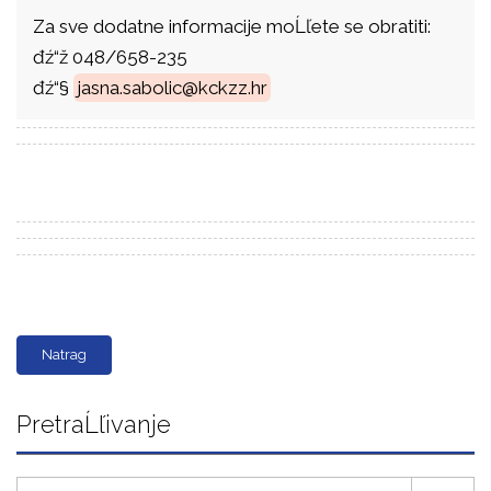
Za sve dodatne informacije moĹľete se obratiti:
đź“ž 048/658-235
đź“§
jasna.sabolic@kckzz.hr
Natrag
PretraĹľivanje