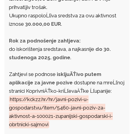
prihvatljiv trošak.
Ukupno raspoloĹľiva sredstva za ovu aktivnost
iznose
30.000,00 EUR
.
Rok za podnošenje zahtjeva:
do iskorištenja sredstava, a najkasnije
do 30.
studenoga 2025. godine
.
Zahtjevi se podnose
iskljuÄŤivo putem
aplikacije za javne pozive
dostupne na mreĹľnoj
stranici KoprivniÄŤko-kriĹľevaÄŤke Ĺľupanije:
https://kckzz.hr/hr/javni-pozivi-u-
gospodarstvu/item/5460-javni-poziv-za-
aktivnost-a-100021-zupanijski-gospodarski-i-
obrtnicki-sajmovi