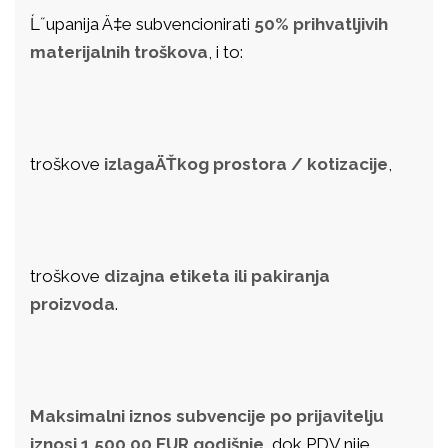
Ĺ˝upanija Ä‡e subvencionirati
50% prihvatljivih
materijalnih troškova
, i to:
troškove
izlagaÄŤkog prostora / kotizacije
,
troškove
dizajna etiketa ili pakiranja
proizvoda
.
Maksimalni iznos subvencije po prijavitelju
iznosi 1.500,00 EUR godišnje
, dok PDV nije