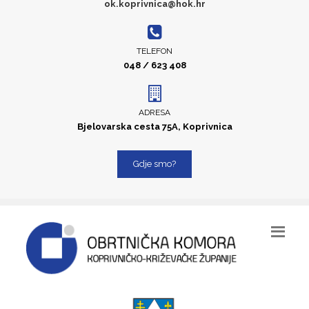
ok.koprivnica@hok.hr
TELEFON
048 / 623 408
ADRESA
Bjelovarska cesta 75A, Koprivnica
Gdje smo?