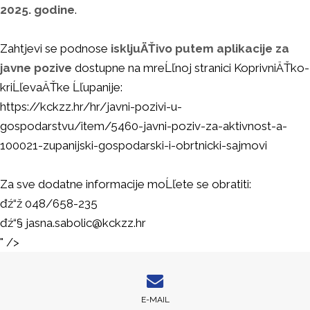
2025. godine
.
Zahtjevi se podnose
iskljuÄŤivo putem aplikacije za
javne pozive
dostupne na mreĹľnoj stranici KoprivniÄŤko-
kriĹľevaÄŤke Ĺľupanije:
https://kckzz.hr/hr/javni-pozivi-u-
gospodarstvu/item/5460-javni-poziv-za-aktivnost-a-
100021-zupanijski-gospodarski-i-obrtnicki-sajmovi
Za sve dodatne informacije moĹľete se obratiti:
đź“ž 048/658-235
đź“§
jasna.sabolic@kckzz.hr
" />
E-MAIL