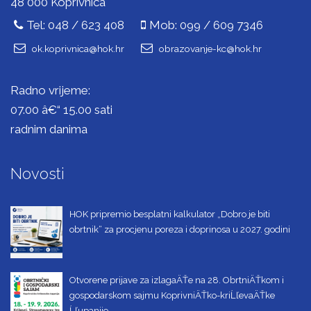
48 000 Koprivnica
Tel: 048 / 623 408
Mob: 099 / 609 7346
ok.koprivnica@hok.hr
obrazovanje-kc@hok.hr
Radno vrijeme:
07.00 â€“ 15.00 sati
radnim danima
Novosti
HOK pripremio besplatni kalkulator „Dobro je biti
obrtnik“ za procjenu poreza i doprinosa u 2027. godini
Otvorene prijave za izlagaÄŤe na 28. ObrtniÄŤkom i
gospodarskom sajmu KoprivniÄŤko-kriĹľevaÄŤke
Ĺľupanije