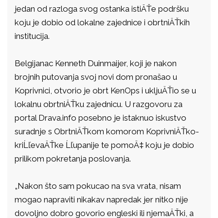
jedan od razloga svog ostanka istiÄŤe podršku
koju je dobio od lokalne zajednice i obrtniÄŤkih
institucija.
Belgijanac Kenneth Duinmaijer, koji je nakon
brojnih putovanja svoj novi dom pronašao u
Koprivnici, otvorio je obrt KenOps i ukljuÄŤio se u
lokalnu obrtniÄŤku zajednicu. U razgovoru za
portal Drava.info posebno je istaknuo iskustvo
suradnje s ObrtniÄŤkom komorom KoprivniÄŤko-
kriĹľevaÄŤke Ĺľupanije te pomoÄ‡ koju je dobio
prilikom pokretanja poslovanja.
„Nakon što sam pokucao na sva vrata, nisam
mogao napraviti nikakav napredak jer nitko nije
dovoljno dobro govorio engleski ili njemaÄŤki, a