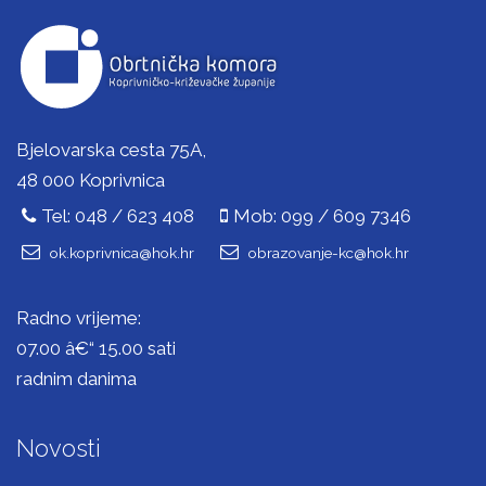
Bjelovarska cesta 75A,
48 000 Koprivnica
Tel: 048 / 623 408
Mob: 099 / 609 7346
ok.koprivnica@hok.hr
obrazovanje-kc@hok.hr
Radno vrijeme:
07.00 â€“ 15.00 sati
radnim danima
Novosti