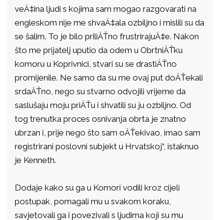
veÄ‡ina ljudi s kojima sam mogao razgovarati na
engleskom nije me shvaÄ‡ala ozbiljno i mislili su da
se šalim. To je bilo priliÄŤno frustrirajuÄ‡e. Nakon
što me prijatelj uputio da odem u ObrtniÄŤku
komoru u Koprivnici, stvari su se drastiÄŤno
promijenile. Ne samo da su me ovaj put doÄŤekali
srdaÄŤno, nego su stvarno odvojili vrijeme da
saslušaju moju priÄŤu i shvatili su ju ozbiljno. Od
tog trenutka proces osnivanja obrta je znatno
ubrzan i, prije nego što sam oÄŤekivao, imao sam
registrirani poslovni subjekt u Hrvatskoj“, istaknuo
je Kenneth.
Dodaje kako su ga u Komori vodili kroz cijeli
postupak, pomagali mu u svakom koraku,
savjetovali ga i povezivali s ljudima koji su mu