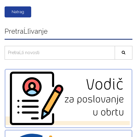
Natrag
PretraĹľivanje