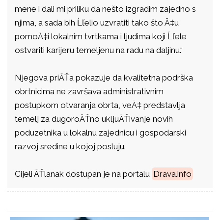
mene i dali mi priliku da nešto izgradim zajedno s
njima, a sada bih Ĺľelio uzvratiti tako što Ä‡u
pomoÄ‡i lokalnim tvrtkama i ljudima koji Ĺľele
ostvariti karijeru temeljenu na radu na daljinu.“
Njegova priÄŤa pokazuje da kvalitetna podrška
obrtnicima ne završava administrativnim
postupkom otvaranja obrta, veÄ‡ predstavlja
temelj za dugoroÄŤno ukljuÄŤivanje novih
poduzetnika u lokalnu zajednicu i gospodarski
razvoj sredine u kojoj posluju.
Cijeli ÄŤlanak dostupan je na portalu
Drava.info