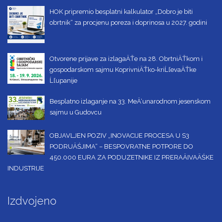
HOK pripremio besplatni kalkulator „Dobro je biti
obrtnik“ za procjenu poreza i doprinosa u 2027. godini
Otvorene prijave za izlagaÄŤe na 28. ObrtniÄŤkom i
gospodarskom sajmu KoprivniÄŤko-kriĹľevaÄŤke
Ĺľupanije
Besplatno izlaganje na 33. MeÄ‘unarodnom jesenskom
sajmu u Gudovcu
OBJAVLJEN POZIV „INOVACIJE PROCESA U S3
PODRUÄŚJIMA“ – BESPOVRATNE POTPORE DO
450.000 EURA ZA PODUZETNIKE IZ PRERAÄIVAÄŚKE
INDUSTRIJE
Izdvojeno