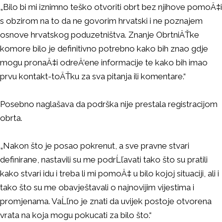
„Bilo bi mi iznimno teško otvoriti obrt bez njihove pomoÄ‡i
s obzirom na to da ne govorim hrvatski i ne poznajem
osnove hrvatskog poduzetništva. Znanje ObrtniÄŤke
komore bilo je definitivno potrebno kako bih znao gdje
mogu pronaÄ‡i odreÄ‘ene informacije te kako bih imao
prvu kontakt-toÄŤku za sva pitanja ili komentare.“
Posebno naglašava da podrška nije prestala registracijom
obrta.
„Nakon što je posao pokrenut, a sve pravne stvari
definirane, nastavili su me podrĹľavati tako što su pratili
kako stvari idu i treba li mi pomoÄ‡ u bilo kojoj situaciji, ali i
tako što su me obavještavali o najnovijim vijestima i
promjenama. VaĹľno je znati da uvijek postoje otvorena
vrata na koja mogu pokucati za bilo što.“