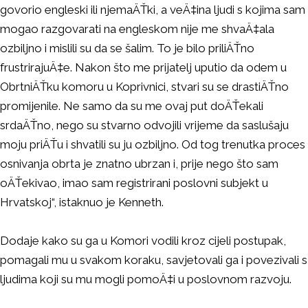
govorio engleski ili njemaÄŤki, a veÄ‡ina ljudi s kojima sam
mogao razgovarati na engleskom nije me shvaÄ‡ala
ozbiljno i mislili su da se šalim. To je bilo priliÄŤno
frustrirajuÄ‡e. Nakon što me prijatelj uputio da odem u
ObrtniÄŤku komoru u Koprivnici, stvari su se drastiÄŤno
promijenile. Ne samo da su me ovaj put doÄŤekali
srdaÄŤno, nego su stvarno odvojili vrijeme da saslušaju
moju priÄŤu i shvatili su ju ozbiljno. Od tog trenutka proces
osnivanja obrta je znatno ubrzan i, prije nego što sam
oÄŤekivao, imao sam registrirani poslovni subjekt u
Hrvatskoj“, istaknuo je Kenneth.
Dodaje kako su ga u Komori vodili kroz cijeli postupak,
pomagali mu u svakom koraku, savjetovali ga i povezivali s
ljudima koji su mu mogli pomoÄ‡i u poslovnom razvoju.