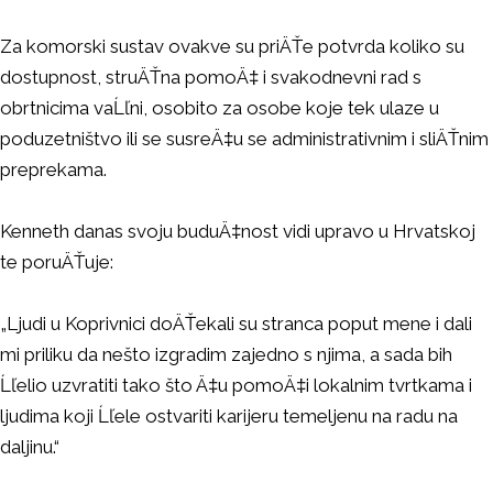
Za komorski sustav ovakve su priÄŤe potvrda koliko su
dostupnost, struÄŤna pomoÄ‡ i svakodnevni rad s
obrtnicima vaĹľni, osobito za osobe koje tek ulaze u
poduzetništvo ili se susreÄ‡u se administrativnim i sliÄŤnim
preprekama.
Kenneth danas svoju buduÄ‡nost vidi upravo u Hrvatskoj
te poruÄŤuje:
„Ljudi u Koprivnici doÄŤekali su stranca poput mene i dali
mi priliku da nešto izgradim zajedno s njima, a sada bih
Ĺľelio uzvratiti tako što Ä‡u pomoÄ‡i lokalnim tvrtkama i
ljudima koji Ĺľele ostvariti karijeru temeljenu na radu na
daljinu.“