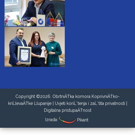
Copyright ©2026. ObrtniÄŤka komora KoprivniÄŤko-
kriĹľevaÄŤke Ĺľupanije |
Uvjeti koriĹˇtenja i zaĹˇtita privatnosti
|
Digitalna pristupaÄŤnost
Izrada:
Pikant