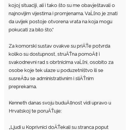
kojoj situaciji, ali i tako što su me obavještavali o
najnovijim vijestima i promjenama. VaĹľno je znati
da uvijek postoje otvorena vrata na koja mogu
pokucati za bilo što.“
Za komorski sustav ovakve su priÄŤe potvrda
koliko su dostupnost, struÄŤna pomoÄ‡ i
svakodnevni rad s obrtnicima vaĹľni, osobito za
osobe koje tek ulaze u poduzetništvo ili se
susreÄ‡u se administrativnim i sliÄŤnim
preprekama.
Kenneth danas svoju buduÄ‡nost vidi upravo u
Hrvatskoj te poruÄŤuje:
„Ljudi u Koprivnici doÄŤekali su stranca poput