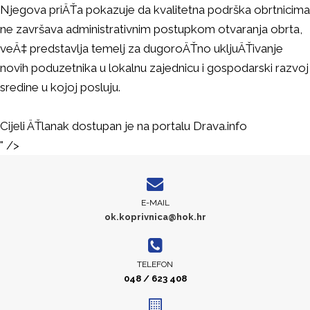
Njegova priÄŤa pokazuje da kvalitetna podrška obrtnicima
ne završava administrativnim postupkom otvaranja obrta,
veÄ‡ predstavlja temelj za dugoroÄŤno ukljuÄŤivanje
novih poduzetnika u lokalnu zajednicu i gospodarski razvoj
sredine u kojoj posluju.
Cijeli ÄŤlanak dostupan je na portalu
Drava.info
" />
E-MAIL
ok.koprivnica@hok.hr
TELEFON
048 / 623 408