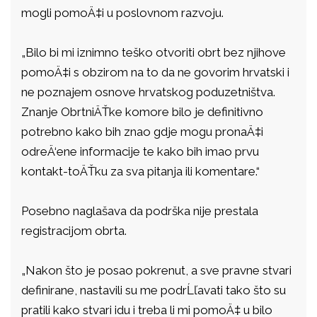
mogli pomoÄ‡i u poslovnom razvoju.
„Bilo bi mi iznimno teško otvoriti obrt bez njihove
pomoÄ‡i s obzirom na to da ne govorim hrvatski i
ne poznajem osnove hrvatskog poduzetništva.
Znanje ObrtniÄŤke komore bilo je definitivno
potrebno kako bih znao gdje mogu pronaÄ‡i
odreÄ‘ene informacije te kako bih imao prvu
kontakt-toÄŤku za sva pitanja ili komentare.“
Posebno naglašava da podrška nije prestala
registracijom obrta.
„Nakon što je posao pokrenut, a sve pravne stvari
definirane, nastavili su me podrĹľavati tako što su
pratili kako stvari idu i treba li mi pomoÄ‡ u bilo