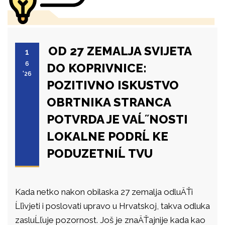
OD 27 ZEMALJA SVIJETA
1
6
DO KOPRIVNICE:
'26
POZITIVNO ISKUSTVO
OBRTNIKA STRANCA
POTVRDA JE VAĹ˝NOSTI
LOKALNE PODRĹ KE
PODUZETNIĹ TVU
Kada netko nakon obilaska 27 zemalja odluÄŤi
Ĺľivjeti i poslovati upravo u Hrvatskoj, takva odluka
zasluĹľuje pozornost. Još je znaÄŤajnije kada kao