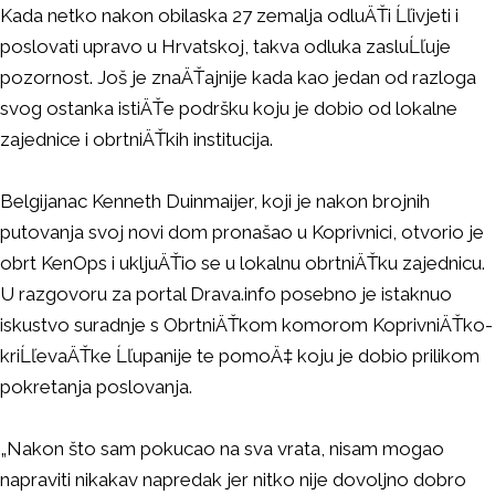
Kada netko nakon obilaska 27 zemalja odluÄŤi Ĺľivjeti i
poslovati upravo u Hrvatskoj, takva odluka zasluĹľuje
pozornost. Još je znaÄŤajnije kada kao jedan od razloga
svog ostanka istiÄŤe podršku koju je dobio od lokalne
zajednice i obrtniÄŤkih institucija.
Belgijanac Kenneth Duinmaijer, koji je nakon brojnih
putovanja svoj novi dom pronašao u Koprivnici, otvorio je
obrt KenOps i ukljuÄŤio se u lokalnu obrtniÄŤku zajednicu.
U razgovoru za portal Drava.info posebno je istaknuo
iskustvo suradnje s ObrtniÄŤkom komorom KoprivniÄŤko-
kriĹľevaÄŤke Ĺľupanije te pomoÄ‡ koju je dobio prilikom
pokretanja poslovanja.
„Nakon što sam pokucao na sva vrata, nisam mogao
napraviti nikakav napredak jer nitko nije dovoljno dobro