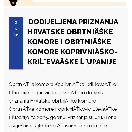
DODIJELJENA PRIZNANJA
2
6
HRVATSKE OBRTNIÄŚKE
'26
KOMORE I OBRTNIÄŚKE
KOMORE KOPRIVNIÄŚKO-
KRIĹ˝EVAÄŚKE Ĺ˝UPANIJE
ObrtniÄŤka komora KoprivniÄŤko-kriĹľevaÄŤke
Ĺľupanije organizirala je sveÄŤanu dodjelu
priznanja Hrvatske obrtniÄŤke komore i
ObrtniÄŤke komore KoprivniÄŤko-kriĹľevaÄŤke
Ĺľupanije za 2025. godinu. Priznanja su uruÄŤena
uspješnim, uglednim i ÄŤasnim obrtnicima te