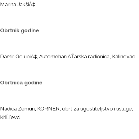
Marina JakšiÄ‡
Obrtnik godine
Damir GolubiÄ‡, AutomehaniÄŤarska radionica, Kalinovac
Obrtnica godine
Nadica Zemun, KORNER, obrt za ugostiteljstvo i usluge,
KriĹľevci