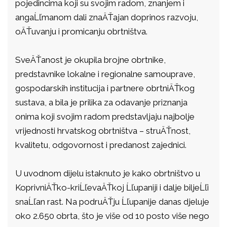
pojedincima koji su svojim radom, znanjem i
angaĹľmanom dali znaÄŤajan doprinos razvoju,
oÄŤuvanju i promicanju obrtništva.
SveÄŤanost je okupila brojne obrtnike,
predstavnike lokalne i regionalne samouprave,
gospodarskih institucija i partnere obrtniÄŤkog
sustava, a bila je prilika za odavanje priznanja
onima koji svojim radom predstavljaju najbolje
vrijednosti hrvatskog obrtništva – struÄŤnost,
kvalitetu, odgovornost i predanost zajednici.
U uvodnom dijelu istaknuto je kako obrtništvo u
KoprivniÄŤko-kriĹľevaÄŤkoj Ĺľupaniji i dalje biljeĹľi
snaĹľan rast. Na podruÄŤju Ĺľupanije danas djeluje
oko 2.650 obrta, što je više od 10 posto više nego