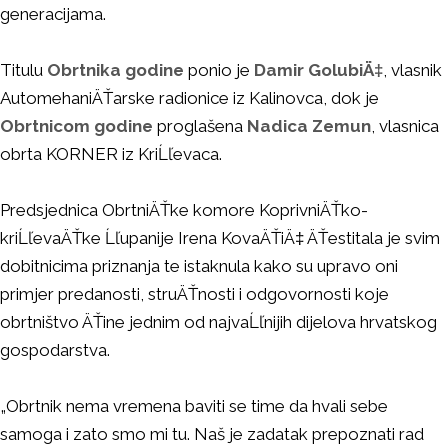
generacijama.
Titulu
Obrtnika godine
ponio je
Damir GolubiÄ‡
, vlasnik
AutomehaniÄŤarske radionice iz Kalinovca, dok je
Obrtnicom godine
proglašena
Nadica Zemun
, vlasnica
obrta KORNER iz KriĹľevaca.
Predsjednica ObrtniÄŤke komore KoprivniÄŤko-
kriĹľevaÄŤke Ĺľupanije Irena KovaÄŤiÄ‡ ÄŤestitala je svim
dobitnicima priznanja te istaknula kako su upravo oni
primjer predanosti, struÄŤnosti i odgovornosti koje
obrtništvo ÄŤine jednim od najvaĹľnijih dijelova hrvatskog
gospodarstva.
„Obrtnik nema vremena baviti se time da hvali sebe
samoga i zato smo mi tu. Naš je zadatak prepoznati rad