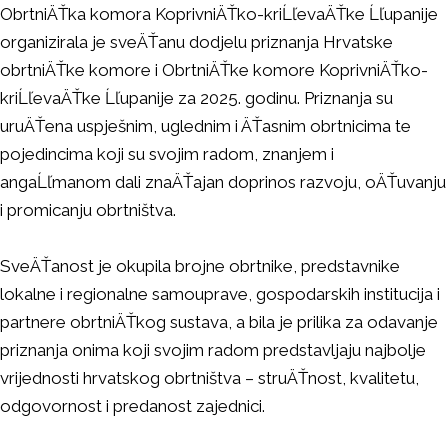
ObrtniÄŤka komora KoprivniÄŤko-kriĹľevaÄŤke Ĺľupanije
organizirala je sveÄŤanu dodjelu priznanja Hrvatske
obrtniÄŤke komore i ObrtniÄŤke komore KoprivniÄŤko-
kriĹľevaÄŤke Ĺľupanije za 2025. godinu. Priznanja su
uruÄŤena uspješnim, uglednim i ÄŤasnim obrtnicima te
pojedincima koji su svojim radom, znanjem i
angaĹľmanom dali znaÄŤajan doprinos razvoju, oÄŤuvanju
i promicanju obrtništva.
SveÄŤanost je okupila brojne obrtnike, predstavnike
lokalne i regionalne samouprave, gospodarskih institucija i
partnere obrtniÄŤkog sustava, a bila je prilika za odavanje
priznanja onima koji svojim radom predstavljaju najbolje
vrijednosti hrvatskog obrtništva – struÄŤnost, kvalitetu,
odgovornost i predanost zajednici.