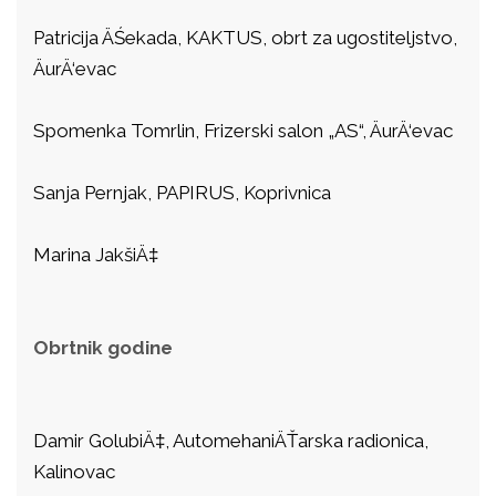
Patricija ÄŚekada, KAKTUS, obrt za ugostiteljstvo,
ÄurÄ‘evac
Spomenka Tomrlin, Frizerski salon „AS“, ÄurÄ‘evac
Sanja Pernjak, PAPIRUS, Koprivnica
Marina JakšiÄ‡
Obrtnik godine
Damir GolubiÄ‡, AutomehaniÄŤarska radionica,
Kalinovac