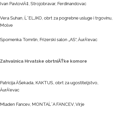
Ivan PavloviÄ‡, Strojobravar, Ferdinandovac
Vera Suhan, Ĺ˝ELJKO, obrt za pogrebne usluge i trgovinu,
Molve
Spomenka Tomrlin, Frizerski salon „AS“, ÄurÄ‘evac
Zahvalnica Hrvatske obrtniÄŤke komore
Patricija ÄŚekada, KAKTUS, obrt za ugostiteljstvo,
ÄurÄ‘evac
Mladen Fancev, MONTAĹ˝A FANCEV, Virje