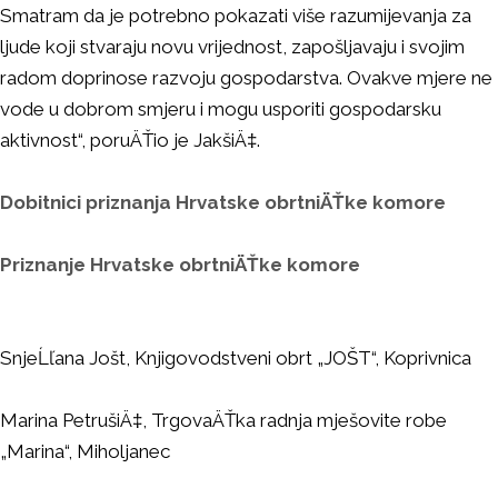
Smatram da je potrebno pokazati više razumijevanja za
ljude koji stvaraju novu vrijednost, zapošljavaju i svojim
radom doprinose razvoju gospodarstva. Ovakve mjere ne
vode u dobrom smjeru i mogu usporiti gospodarsku
aktivnost“, poruÄŤio je JakšiÄ‡.
Dobitnici priznanja Hrvatske obrtniÄŤke komore
Priznanje Hrvatske obrtniÄŤke komore
SnjeĹľana Jošt, Knjigovodstveni obrt „JOŠT“, Koprivnica
Marina PetrušiÄ‡, TrgovaÄŤka radnja mješovite robe
„Marina“, Miholjanec