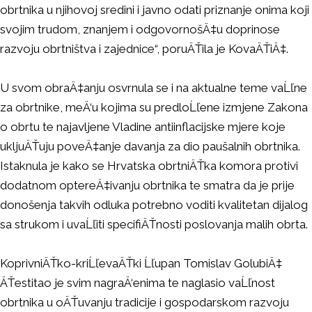
obrtnika u njihovoj sredini i javno odati priznanje onima koji
svojim trudom, znanjem i odgovornošÄ‡u doprinose
razvoju obrtništva i zajednice“, poruÄŤila je KovaÄŤiÄ‡.
U svom obraÄ‡anju osvrnula se i na aktualne teme vaĹľne
za obrtnike, meÄ‘u kojima su predloĹľene izmjene Zakona
o obrtu te najavljene Vladine antiinflacijske mjere koje
ukljuÄŤuju poveÄ‡anje davanja za dio paušalnih obrtnika.
Istaknula je kako se Hrvatska obrtniÄŤka komora protivi
dodatnom optereÄ‡ivanju obrtnika te smatra da je prije
donošenja takvih odluka potrebno voditi kvalitetan dijalog
sa strukom i uvaĹľiti specifiÄŤnosti poslovanja malih obrta.
KoprivniÄŤko-kriĹľevaÄŤki Ĺľupan Tomislav GolubiÄ‡
ÄŤestitao je svim nagraÄ‘enima te naglasio vaĹľnost
obrtnika u oÄŤuvanju tradicije i gospodarskom razvoju