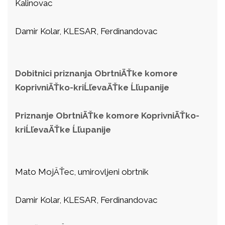
Kalinovac
Damir Kolar, KLESAR, Ferdinandovac
Dobitnici priznanja ObrtniÄŤke komore
KoprivniÄŤko-kriĹľevaÄŤke Ĺľupanije
Priznanje ObrtniÄŤke komore KoprivniÄŤko-
kriĹľevaÄŤke Ĺľupanije
Mato MojÄŤec, umirovljeni obrtnik
Damir Kolar, KLESAR, Ferdinandovac