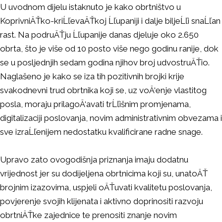
U uvodnom dijelu istaknuto je kako obrtništvo u
KoprivniÄŤko-kriĹľevaÄŤkoj Ĺľupaniji i dalje biljeĹľi snaĹľan
rast. Na podruÄŤju Ĺľupanije danas djeluje oko 2.650
obrta, što je više od 10 posto više nego godinu ranije, dok
se u posljednjih sedam godina njihov broj udvostruÄŤio.
Naglašeno je kako se iza tih pozitivnih brojki krije
svakodnevni trud obrtnika koji se, uz voÄ‘enje vlastitog
posla, moraju prilagoÄ‘avati trĹľišnim promjenama,
digitalizaciji poslovanja, novim administrativnim obvezama i
sve izraĹľenijem nedostatku kvalificirane radne snage.
Upravo zato ovogodišnja priznanja imaju dodatnu
vrijednost jer su dodijeljena obrtnicima koji su, unatoÄŤ
brojnim izazovima, uspjeli oÄŤuvati kvalitetu poslovanja,
povjerenje svojih klijenata i aktivno doprinositi razvoju
obrtniÄŤke zajednice te prenositi znanje novim