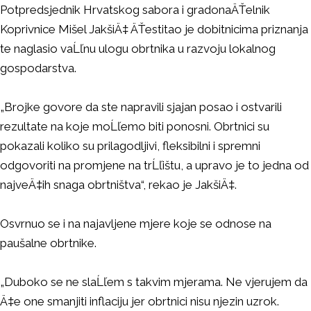
Potpredsjednik Hrvatskog sabora i gradonaÄŤelnik
Koprivnice Mišel JakšiÄ‡ ÄŤestitao je dobitnicima priznanja
te naglasio vaĹľnu ulogu obrtnika u razvoju lokalnog
gospodarstva.
„Brojke govore da ste napravili sjajan posao i ostvarili
rezultate na koje moĹľemo biti ponosni. Obrtnici su
pokazali koliko su prilagodljivi, fleksibilni i spremni
odgovoriti na promjene na trĹľištu, a upravo je to jedna od
najveÄ‡ih snaga obrtništva“, rekao je JakšiÄ‡.
Osvrnuo se i na najavljene mjere koje se odnose na
paušalne obrtnike.
„Duboko se ne slaĹľem s takvim mjerama. Ne vjerujem da
Ä‡e one smanjiti inflaciju jer obrtnici nisu njezin uzrok.