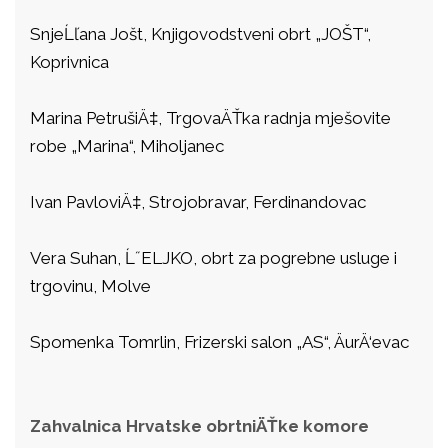
SnjeĹľana Jošt, Knjigovodstveni obrt „JOŠT“,
Koprivnica
Marina PetrušiÄ‡, TrgovaÄŤka radnja mješovite
robe „Marina“, Miholjanec
Ivan PavloviÄ‡, Strojobravar, Ferdinandovac
Vera Suhan, Ĺ˝ELJKO, obrt za pogrebne usluge i
trgovinu, Molve
Spomenka Tomrlin, Frizerski salon „AS“, ÄurÄ‘evac
Zahvalnica Hrvatske obrtniÄŤke komore