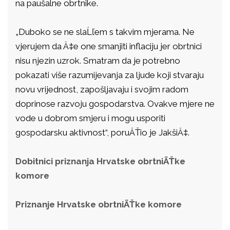
na paušalne obrtnike.
„Duboko se ne slaĹľem s takvim mjerama. Ne
vjerujem da Ä‡e one smanjiti inflaciju jer obrtnici
nisu njezin uzrok. Smatram da je potrebno
pokazati više razumijevanja za ljude koji stvaraju
novu vrijednost, zapošljavaju i svojim radom
doprinose razvoju gospodarstva. Ovakve mjere ne
vode u dobrom smjeru i mogu usporiti
gospodarsku aktivnost“, poruÄŤio je JakšiÄ‡.
Dobitnici priznanja Hrvatske obrtniÄŤke
komore
Priznanje Hrvatske obrtniÄŤke komore