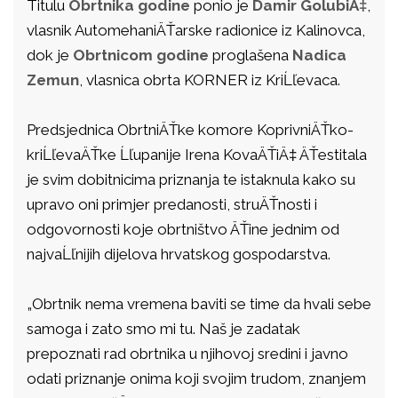
Titulu
Obrtnika godine
ponio je
Damir GolubiÄ‡
,
vlasnik AutomehaniÄŤarske radionice iz Kalinovca,
dok je
Obrtnicom godine
proglašena
Nadica
Zemun
, vlasnica obrta KORNER iz KriĹľevaca.
Predsjednica ObrtniÄŤke komore KoprivniÄŤko-
kriĹľevaÄŤke Ĺľupanije Irena KovaÄŤiÄ‡ ÄŤestitala
je svim dobitnicima priznanja te istaknula kako su
upravo oni primjer predanosti, struÄŤnosti i
odgovornosti koje obrtništvo ÄŤine jednim od
najvaĹľnijih dijelova hrvatskog gospodarstva.
„Obrtnik nema vremena baviti se time da hvali sebe
samoga i zato smo mi tu. Naš je zadatak
prepoznati rad obrtnika u njihovoj sredini i javno
odati priznanje onima koji svojim trudom, znanjem