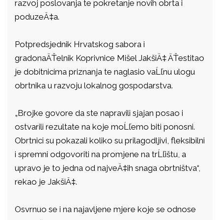
razvoj poslovanja te pokretanje novih obrta i
poduzeÄ‡a.
Potpredsjednik Hrvatskog sabora i
gradonaÄŤelnik Koprivnice Mišel JakšiÄ‡ ÄŤestitao
je dobitnicima priznanja te naglasio vaĹľnu ulogu
obrtnika u razvoju lokalnog gospodarstva.
„Brojke govore da ste napravili sjajan posao i
ostvarili rezultate na koje moĹľemo biti ponosni.
Obrtnici su pokazali koliko su prilagodljivi, fleksibilni
i spremni odgovoriti na promjene na trĹľištu, a
upravo je to jedna od najveÄ‡ih snaga obrtništva“,
rekao je JakšiÄ‡.
Osvrnuo se i na najavljene mjere koje se odnose