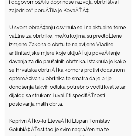
i odgovornošÄ‡u doprinose razvoju obrtništva i
zajednice“, poruÄŤila je KovaÄŤiÄ‡.
U svom obraÄ‡anju osvrnula se i na aktualne teme
vaĹľne za obrtnike, meÄ‘u kojima su predloĹľene
izmjene Zakona o obrtu te najavljene Vladine
antiinflacijske mjere koje ukljuÄŤuju poveÄ‡anje
davanja za dio paušalnih obrtnika. Istaknula je kako
se Hrvatska obrtniÄŤka komora protivi dodatnom
optereÄ‡ivanju obrtnika te smatra da je prije
donošenja takvih odluka potrebno voditi kvalitetan
dijalog sa strukom i uvaĹľiti specifiÄŤnosti
poslovanja malih obrta.
KoprivniÄŤko-kriĹľevaÄŤki Ĺľupan Tomislav
GolubiÄ‡ ÄŤestitao je svim nagraÄ‘enima te