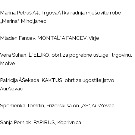
Marina PetrušiÄ‡, TrgovaÄŤka radnja mješovite robe
„Marina“, Miholjanec
Mladen Fancev, MONTAĹ˝A FANCEV, Virje
Vera Suhan, Ĺ˝ELJKO, obrt za pogrebne usluge i trgovinu,
Molve
Patricija ÄŚekada, KAKTUS, obrt za ugostiteljstvo,
ÄurÄ‘evac
Spomenka Tomrlin, Frizerski salon „AS“, ÄurÄ‘evac
Sanja Pernjak, PAPIRUS, Koprivnica