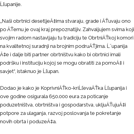
Ĺľupanije.
„Naši obrtnici desetljeÄ‡ima stvaraju, grade i ÄŤuvaju ono
po ÄŤemu je ovaj kraj prepoznatljiv. Zahvaljujem svima koji
svojim radom nastavljaju tu tradiciju te ObrtniÄŤkoj komori
na kvalitetnoj suradnji na brojnim podruÄŤjima. Ĺ˝upanija
Ä‡e i dalje biti partner obrtništvu kako bi obrtnici imali
podršku i instituciju kojoj se mogu obratiti za pomoÄ‡ i
savjet“, istaknuo je Ĺľupan.
Dodao je kako je KoprivniÄŤko-kriĹľevaÄŤka Ĺľupanija i
ove godine osigurala 650.000 eura za poticanje
poduzetništva, obrtništva i gospodarstva, ukljuÄŤujuÄ‡i
potpore za ulaganja, razvoj poslovanja te pokretanje
novih obrta i poduzeÄ‡a.