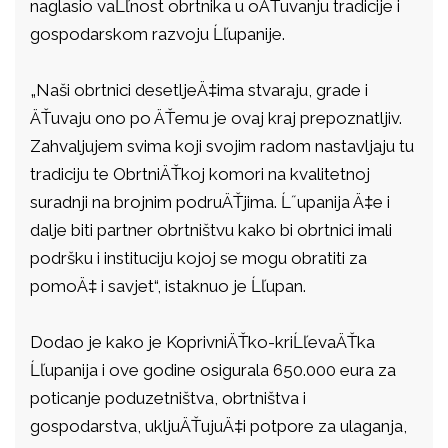
naglasio vaĹľnost obrtnika u oÄŤuvanju tradicije i
gospodarskom razvoju Ĺľupanije.
„Naši obrtnici desetljeÄ‡ima stvaraju, grade i
ÄŤuvaju ono po ÄŤemu je ovaj kraj prepoznatljiv.
Zahvaljujem svima koji svojim radom nastavljaju tu
tradiciju te ObrtniÄŤkoj komori na kvalitetnoj
suradnji na brojnim podruÄŤjima. Ĺ˝upanija Ä‡e i
dalje biti partner obrtništvu kako bi obrtnici imali
podršku i instituciju kojoj se mogu obratiti za
pomoÄ‡ i savjet“, istaknuo je Ĺľupan.
Dodao je kako je KoprivniÄŤko-kriĹľevaÄŤka
Ĺľupanija i ove godine osigurala 650.000 eura za
poticanje poduzetništva, obrtništva i
gospodarstva, ukljuÄŤujuÄ‡i potpore za ulaganja,