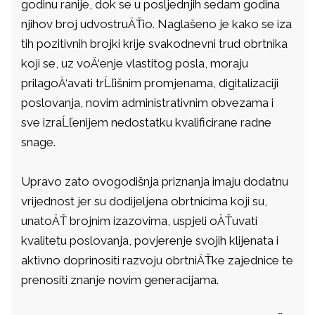
godinu ranije, dok se u posljednjih sedam godina
njihov broj udvostruÄŤio. Naglašeno je kako se iza
tih pozitivnih brojki krije svakodnevni trud obrtnika
koji se, uz voÄ‘enje vlastitog posla, moraju
prilagoÄ‘avati trĹľišnim promjenama, digitalizaciji
poslovanja, novim administrativnim obvezama i
sve izraĹľenijem nedostatku kvalificirane radne
snage.
Upravo zato ovogodišnja priznanja imaju dodatnu
vrijednost jer su dodijeljena obrtnicima koji su,
unatoÄŤ brojnim izazovima, uspjeli oÄŤuvati
kvalitetu poslovanja, povjerenje svojih klijenata i
aktivno doprinositi razvoju obrtniÄŤke zajednice te
prenositi znanje novim generacijama.