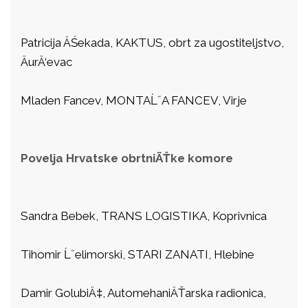
Patricija ÄŚekada, KAKTUS, obrt za ugostiteljstvo,
ÄurÄ‘evac
Mladen Fancev, MONTAĹ˝A FANCEV, Virje
Povelja Hrvatske obrtniÄŤke komore
Sandra Bebek, TRANS LOGISTIKA, Koprivnica
Tihomir Ĺ˝elimorski, STARI ZANATI, Hlebine
Damir GolubiÄ‡, AutomehaniÄŤarska radionica,