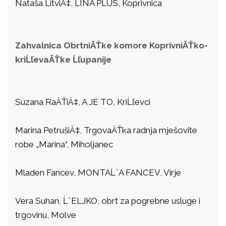
Nataša LitviÄ‡, LINA PLUS, Koprivnica
Zahvalnica ObrtniÄŤke komore KoprivniÄŤko-
kriĹľevaÄŤke Ĺľupanije
Suzana RaÄŤiÄ‡, A JE TO, KriĹľevci
Marina PetrušiÄ‡, TrgovaÄŤka radnja mješovite
robe „Marina“, Miholjanec
Mladen Fancev, MONTAĹ˝A FANCEV, Virje
Vera Suhan, Ĺ˝ELJKO, obrt za pogrebne usluge i
trgovinu, Molve