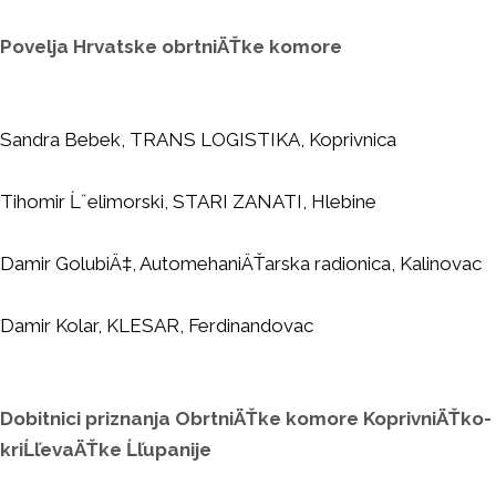
Povelja Hrvatske obrtniÄŤke komore
Sandra Bebek, TRANS LOGISTIKA, Koprivnica
Tihomir Ĺ˝elimorski, STARI ZANATI, Hlebine
Damir GolubiÄ‡, AutomehaniÄŤarska radionica, Kalinovac
Damir Kolar, KLESAR, Ferdinandovac
Dobitnici priznanja ObrtniÄŤke komore KoprivniÄŤko-
kriĹľevaÄŤke Ĺľupanije