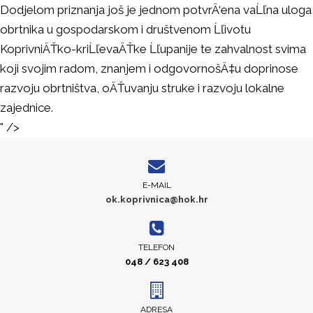
Dodjelom priznanja još je jednom potvrÄ‘ena vaĹľna uloga
obrtnika u gospodarskom i društvenom Ĺľivotu
KoprivniÄŤko-kriĹľevaÄŤke Ĺľupanije te zahvalnost svima
koji svojim radom, znanjem i odgovornošÄ‡u doprinose
razvoju obrtništva, oÄŤuvanju struke i razvoju lokalne
zajednice.
" />
E-MAIL
ok.koprivnica@hok.hr
TELEFON
048 / 623 408
ADRESA