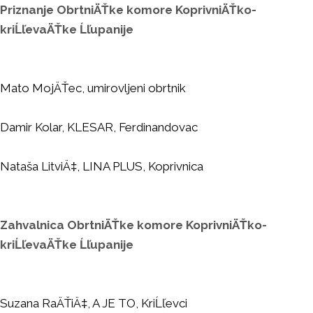
Priznanje ObrtniÄŤke komore KoprivniÄŤko-
kriĹľevaÄŤke Ĺľupanije
Mato MojÄŤec, umirovljeni obrtnik
Damir Kolar, KLESAR, Ferdinandovac
Nataša LitviÄ‡, LINA PLUS, Koprivnica
Zahvalnica ObrtniÄŤke komore KoprivniÄŤko-
kriĹľevaÄŤke Ĺľupanije
Suzana RaÄŤiÄ‡, A JE TO, KriĹľevci