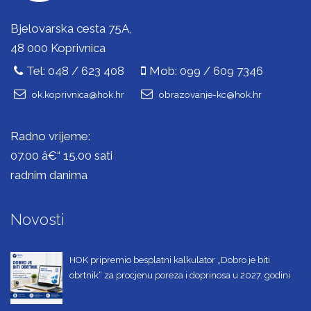
Bjelovarska cesta 75A,
48 000 Koprivnica
Tel: 048 / 623 408
Mob: 099 / 609 7346
ok.koprivnica@hok.hr
obrazovanje-kc@hok.hr
Radno vrijeme:
07.00 â€“ 15.00 sati
radnim danima
Novosti
HOK pripremio besplatni kalkulator „Dobro je biti
obrtnik“ za procjenu poreza i doprinosa u 2027. godini