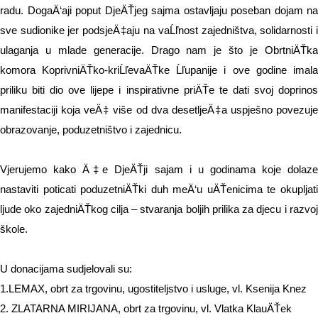
radu.
DogaÄ‘aji poput DjeÄŤjeg sajma ostavljaju poseban dojam na
sve sudionike jer podsjeÄ‡aju na vaĹľnost zajedništva, solidarnosti i
ulaganja u mlade generacije. Drago nam je što je ObrtniÄŤka
komora KoprivniÄŤko-kriĹľevaÄŤke Ĺľupanije i ove godine imala
priliku biti dio ove lijepe i inspirativne priÄŤe te dati svoj doprinos
manifestaciji koja veÄ‡ više od dva desetljeÄ‡a uspješno povezuje
obrazovanje, poduzetništvo i zajednicu.
Vjerujemo kako Ä‡e DjeÄŤji sajam i u godinama koje dolaze
nastaviti poticati poduzetniÄŤki duh meÄ‘u uÄŤenicima te okupljati
ljude oko zajedniÄŤkog cilja – stvaranja boljih prilika za djecu i razvoj
škole.
U donacijama sudjelovali su:
1.LEMAX, obrt za trgovinu, ugostiteljstvo i usluge, vl. Ksenija Knez
2. ZLATARNA MIRIJANA, obrt za trgovinu, vl. Vlatka KlauÄŤek