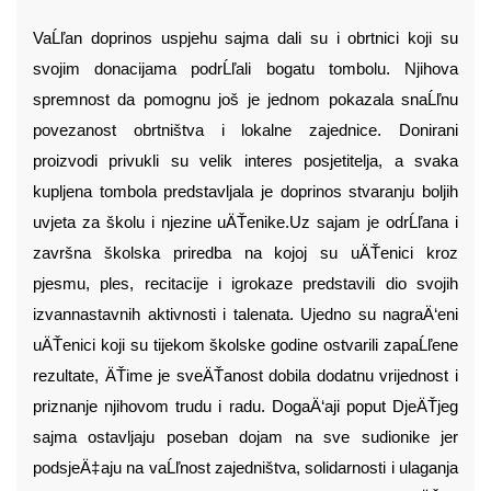
VaĹľan doprinos uspjehu sajma dali su i obrtnici koji su
svojim donacijama podrĹľali bogatu tombolu. Njihova
spremnost da pomognu još je jednom pokazala snaĹľnu
povezanost obrtništva i lokalne zajednice. Donirani
proizvodi privukli su velik interes posjetitelja, a svaka
kupljena tombola predstavljala je doprinos stvaranju boljih
uvjeta za školu i njezine uÄŤenike.
Uz sajam je odrĹľana i
završna školska priredba na kojoj su uÄŤenici kroz
pjesmu, ples, recitacije i igrokaze predstavili dio svojih
izvannastavnih aktivnosti i talenata. Ujedno su nagraÄ‘eni
uÄŤenici koji su tijekom školske godine ostvarili zapaĹľene
rezultate, ÄŤime je sveÄŤanost dobila dodatnu vrijednost i
priznanje njihovom trudu i radu.
DogaÄ‘aji poput DjeÄŤjeg
sajma ostavljaju poseban dojam na sve sudionike jer
podsjeÄ‡aju na vaĹľnost zajedništva, solidarnosti i ulaganja