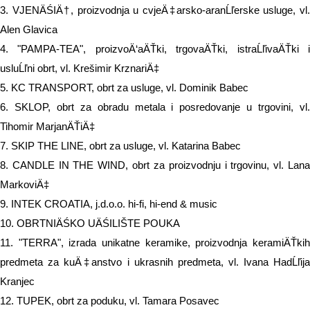
3. VJENÄŚIÄ†, proizvodnja u cvjeÄ‡arsko-aranĹľerske usluge, vl.
Alen Glavica
4. "PAMPA-TEA", proizvoÄ‘aÄŤki, trgovaÄŤki, istraĹľivaÄŤki i
usluĹľni obrt, vl. Krešimir KrznariÄ‡
5. KC TRANSPORT, obrt za usluge, vl. Dominik Babec
6. SKLOP, obrt za obradu metala i posredovanje u trgovini, vl.
Tihomir MarjanÄŤiÄ‡
7. SKIP THE LINE, obrt za usluge, vl. Katarina Babec
8. CANDLE IN THE WIND, obrt za proizvodnju i trgovinu, vl. Lana
MarkoviÄ‡
9. INTEK CROATIA, j.d.o.o. hi-fi, hi-end & music
10. OBRTNIÄŚKO UÄŚILIŠTE POUKA
11. "TERRA", izrada unikatne keramike, proizvodnja keramiÄŤkih
predmeta za kuÄ‡anstvo i ukrasnih predmeta, vl. Ivana HadĹľija
Kranjec
12. TUPEK, obrt za poduku, vl. Tamara Posavec