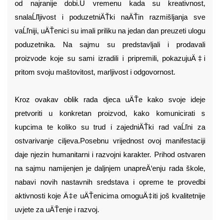
od najranije dobi.
U vremenu kada su kreativnost,
snalaĹľljivost i poduzetniÄŤki naÄŤin razmišljanja sve
vaĹľniji, uÄŤenici su imali priliku na jedan dan preuzeti ulogu
poduzetnika. Na sajmu su predstavljali i prodavali
proizvode koje su sami izradili i pripremili, pokazujuÄ‡i
pritom svoju maštovitost, marljivost i odgovornost.
Kroz ovakav oblik rada djeca uÄŤe kako svoje ideje
pretvoriti u konkretan proizvod, kako komunicirati s
kupcima te koliko su trud i zajedniÄŤki rad vaĹľni za
ostvarivanje ciljeva.
Posebnu vrijednost ovoj manifestaciji
daje njezin humanitarni i razvojni karakter. Prihod ostvaren
na sajmu namijenjen je daljnjem unapreÄ‘enju rada škole,
nabavi novih nastavnih sredstava i opreme te provedbi
aktivnosti koje Ä‡e uÄŤenicima omoguÄ‡iti još kvalitetnije
uvjete za uÄŤenje i razvoj.