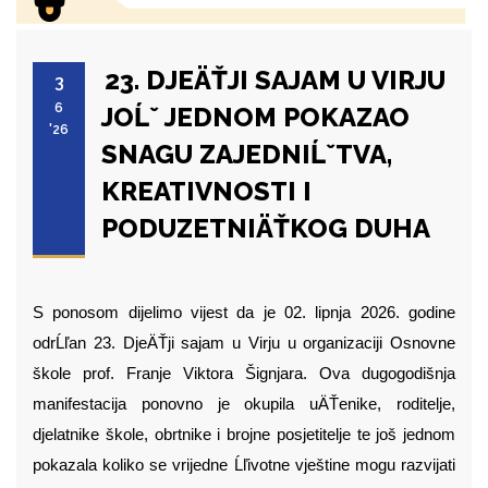
23. DJEÄŤJI SAJAM U VIRJU
3
6
JOĹˇ JEDNOM POKAZAO
'26
SNAGU ZAJEDNIĹˇTVA,
KREATIVNOSTI I
PODUZETNIÄŤKOG DUHA
S ponosom dijelimo vijest da je 02. lipnja 2026. godine
odrĹľan 23. DjeÄŤji sajam u Virju u organizaciji Osnovne
škole prof. Franje Viktora Šignjara. Ova dugogodišnja
manifestacija ponovno je okupila uÄŤenike, roditelje,
djelatnike škole, obrtnike i brojne posjetitelje te još jednom
pokazala koliko se vrijedne Ĺľivotne vještine mogu razvijati