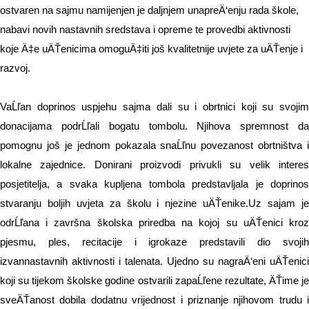
ostvaren na sajmu namijenjen je daljnjem unapreÄ‘enju rada škole,
nabavi novih nastavnih sredstava i opreme te provedbi aktivnosti
koje Ä‡e uÄŤenicima omoguÄ‡iti još kvalitetnije uvjete za uÄŤenje i
razvoj.
VaĹľan doprinos uspjehu sajma dali su i obrtnici koji su svojim
donacijama podrĹľali bogatu tombolu. Njihova spremnost da
pomognu još je jednom pokazala snaĹľnu povezanost obrtništva i
lokalne zajednice. Donirani proizvodi privukli su velik interes
posjetitelja, a svaka kupljena tombola predstavljala je doprinos
stvaranju boljih uvjeta za školu i njezine uÄŤenike.
Uz sajam j
odrĹľana i završna školska priredba na kojoj su uÄŤenici kroz
pjesmu, ples, recitacije i igrokaze predstavili dio svojih
izvannastavnih aktivnosti i talenata. Ujedno su nagraÄ‘eni uÄŤenici
koji su tijekom školske godine ostvarili zapaĹľene rezultate, ÄŤime je
sveÄŤanost dobila dodatnu vrijednost i priznanje njihovom trudu i