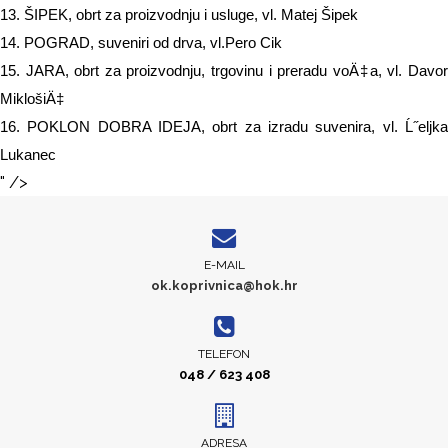
13. ŠIPEK, obrt za proizvodnju i usluge, vl. Matej Šipek
14. POGRAD, suveniri od drva, vl.Pero Cik
15. JARA, obrt za proizvodnju, trgovinu i preradu voÄ‡a, vl. Davor
MiklošiÄ‡
16. POKLON DOBRA IDEJA, obrt za izradu suvenira, vl. Ĺ˝eljka
Lukanec
" />
E-MAIL
ok.koprivnica@hok.hr
TELEFON
048 / 623 408
ADRESA