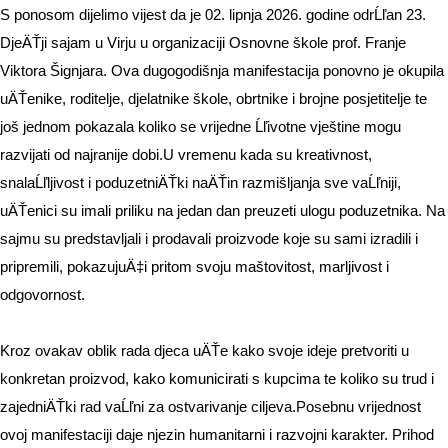
S ponosom dijelimo vijest da je 02. lipnja 2026. godine odrĹľan 23.
DjeÄŤji sajam u Virju u organizaciji Osnovne škole prof. Franje
Viktora Šignjara. Ova dugogodišnja manifestacija ponovno je okupila
uÄŤenike, roditelje, djelatnike škole, obrtnike i brojne posjetitelje te
još jednom pokazala koliko se vrijedne Ĺľivotne vještine mogu
razvijati od najranije dobi.
U vremenu kada su kreativnost,
snalaĹľljivost i poduzetniÄŤki naÄŤin razmišljanja sve vaĹľniji,
uÄŤenici su imali priliku na jedan dan preuzeti ulogu poduzetnika. Na
sajmu su predstavljali i prodavali proizvode koje su sami izradili i
pripremili, pokazujuÄ‡i pritom svoju maštovitost, marljivost i
odgovornost.
Kroz ovakav oblik rada djeca uÄŤe kako svoje ideje pretvoriti u
konkretan proizvod, kako komunicirati s kupcima te koliko su trud i
zajedniÄŤki rad vaĹľni za ostvarivanje ciljeva.
Posebnu vrijednost
ovoj manifestaciji daje njezin humanitarni i razvojni karakter. Prihod