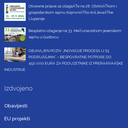
Otvorene prijave za izlagaÄŤe na 28. ObrtniÄŤkom i
gospodarskom sajmu KoprivniÄŤko-kriĹľevaÄŤke
Ĺľupanije
Besplatno izlaganje na 33. MeÄ‘unarodnom jesenskom
sajmu u Gudovcu
OBJAVLJEN POZIV „INOVACIJE PROCESA U S3
PODRUÄŚJIMA“ – BESPOVRATNE POTPORE DO
450.000 EURA ZA PODUZETNIKE IZ PRERAÄIVAÄŚKE
INDUSTRIJE
Izdvojeno
Obavijesti
EU projekti