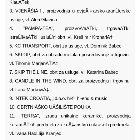
KlauÄŤek
3. VJENÄŚIÄ†, proizvodnja u cvjeÄ‡arsko-aranĹľerske
usluge, vl. Alen Glavica
4. "PAMPA-TEA", proizvoÄ‘aÄŤki, trgovaÄŤki,
istraĹľivaÄŤki i usluĹľni obrt, vl. Krešimir KrznariÄ‡
5. KC TRANSPORT, obrt za usluge, vl. Dominik Babec
6. SKLOP, obrt za obradu metala i posredovanje u trgovini,
vl. Tihomir MarjanÄŤiÄ‡
7. SKIP THE LINE, obrt za usluge, vl. Katarina Babec
8. CANDLE IN THE WIND, obrt za proizvodnju i trgovinu,
vl. Lana MarkoviÄ‡
9. INTEK CROATIA, j.d.o.o. hi-fi, hi-end & music
10. OBRTNIÄŚKO UÄŚILIŠTE POUKA
11. "TERRA", izrada unikatne keramike, proizvodnja
keramiÄŤkih predmeta za kuÄ‡anstvo i ukrasnih predmeta,
vl. Ivana HadĹľija Kranjec