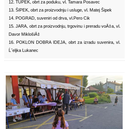
12. TUPEK, obrt za poduku, vl. Tamara Posavec
13. ŠIPEK, obrt za proizvodnju i usluge, vl. Matej Šipek
14. POGRAD, suveniri od drva, vl.Pero Cik
15. JARA, obrt za proizvodnju, trgovinu i preradu voÄ‡a, vl.
Davor MiklošiÄ‡
16. POKLON DOBRA IDEJA, obrt za izradu suvenira, vl.
Ĺ˝eljka Lukanec