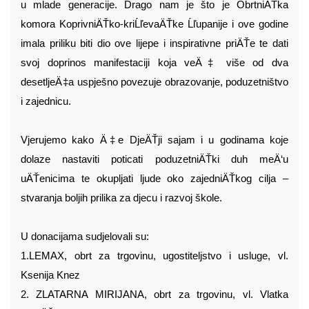
u mlade generacije. Drago nam je što je ObrtniÄŤka
komora KoprivniÄŤko-kriĹľevaÄŤke Ĺľupanije i ove godine
imala priliku biti dio ove lijepe i inspirativne priÄŤe te dati
svoj doprinos manifestaciji koja veÄ‡ više od dva
desetljeÄ‡a uspješno povezuje obrazovanje, poduzetništvo
i zajednicu.
Vjerujemo kako Ä‡e DjeÄŤji sajam i u godinama koje
dolaze nastaviti poticati poduzetniÄŤki duh meÄ‘u
uÄŤenicima te okupljati ljude oko zajedniÄŤkog cilja –
stvaranja boljih prilika za djecu i razvoj škole.
U donacijama sudjelovali su:
1.LEMAX, obrt za trgovinu, ugostiteljstvo i usluge, vl.
Ksenija Knez
2. ZLATARNA MIRIJANA, obrt za trgovinu, vl. Vlatka