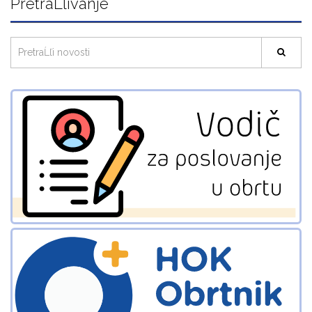
PretraĹľivanje