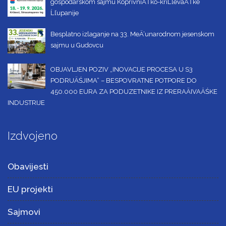
gospodarskom sajmu KoprivniÄŤko-kriĹľevaÄŤke
Ĺľupanije
Besplatno izlaganje na 33. MeÄ‘unarodnom jesenskom
sajmu u Gudovcu
OBJAVLJEN POZIV „INOVACIJE PROCESA U S3
PODRUÄŚJIMA“ – BESPOVRATNE POTPORE DO
450.000 EURA ZA PODUZETNIKE IZ PRERAÄIVAÄŚKE
INDUSTRIJE
Izdvojeno
Obavijesti
EU projekti
Sajmovi