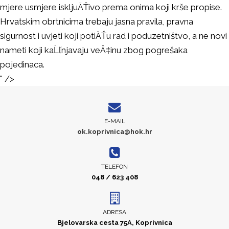
mjere usmjere iskljuÄŤivo prema onima koji krše propise.
Hrvatskim obrtnicima trebaju jasna pravila, pravna
sigurnost i uvjeti koji potiÄŤu rad i poduzetništvo, a ne novi
nameti koji kaĹľnjavaju veÄ‡inu zbog pogrešaka
pojedinaca.
" />
E-MAIL
ok.koprivnica@hok.hr
TELEFON
048 / 623 408
ADRESA
Bjelovarska cesta 75A, Koprivnica