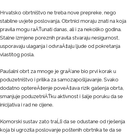
Hrvatsko obrtništvo ne treba nove prepreke, nego
stabilne uvjete poslovanja. Obrtnici moraju znati na koja
pravila mogu raÄŤunati danas, ali i za nekoliko godina.
Stalne izmjene poreznih pravila stvaraju nesigurnost,
usporavaju ulaganja i odvraÄ‡aju ljude od pokretanja
vlastitog posla.
Paušalni obrt za mnoge je graÄ‘ane bio prvi korak u
poduzetništvo i prilika za samozapošljavanje. Svako
dodatno optereÄ‡enje poveÄ‡ava rizik gašenja obrta,
smanjuje poduzetniÄŤku aktivnost i šalje poruku da se
inicijativa i rad ne cijene.
Komorski sustav zato traĹľi da se odustane od rješenja
koja bi ugrozila poslovanje poštenih obrtnika te da se