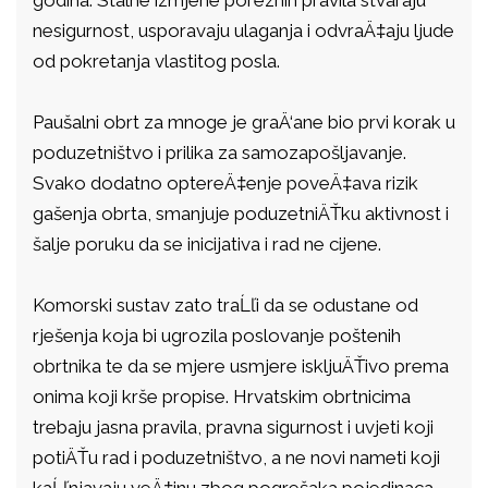
nesigurnost, usporavaju ulaganja i odvraÄ‡aju ljude
od pokretanja vlastitog posla.
Paušalni obrt za mnoge je graÄ‘ane bio prvi korak u
poduzetništvo i prilika za samozapošljavanje.
Svako dodatno optereÄ‡enje poveÄ‡ava rizik
gašenja obrta, smanjuje poduzetniÄŤku aktivnost i
šalje poruku da se inicijativa i rad ne cijene.
Komorski sustav zato traĹľi da se odustane od
rješenja koja bi ugrozila poslovanje poštenih
obrtnika te da se mjere usmjere iskljuÄŤivo prema
onima koji krše propise. Hrvatskim obrtnicima
trebaju jasna pravila, pravna sigurnost i uvjeti koji
potiÄŤu rad i poduzetništvo, a ne novi nameti koji
kaĹľnjavaju veÄ‡inu zbog pogrešaka pojedinaca.