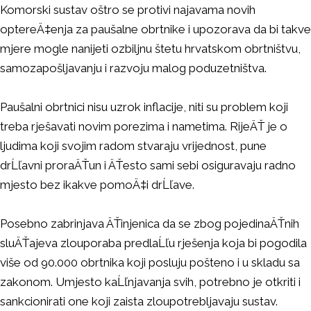
Komorski sustav oštro se protivi najavama novih
optereÄ‡enja za paušalne obrtnike i upozorava da bi takve
mjere mogle nanijeti ozbiljnu štetu hrvatskom obrtništvu,
samozapošljavanju i razvoju malog poduzetništva.
Paušalni obrtnici nisu uzrok inflacije, niti su problem koji
treba rješavati novim porezima i nametima. RijeÄŤ je o
ljudima koji svojim radom stvaraju vrijednost, pune
drĹľavni proraÄŤun i ÄŤesto sami sebi osiguravaju radno
mjesto bez ikakve pomoÄ‡i drĹľave.
Posebno zabrinjava ÄŤinjenica da se zbog pojedinaÄŤnih
sluÄŤajeva zlouporaba predlaĹľu rješenja koja bi pogodila
više od 90.000 obrtnika koji posluju pošteno i u skladu sa
zakonom. Umjesto kaĹľnjavanja svih, potrebno je otkriti i
sankcionirati one koji zaista zloupotrebljavaju sustav.