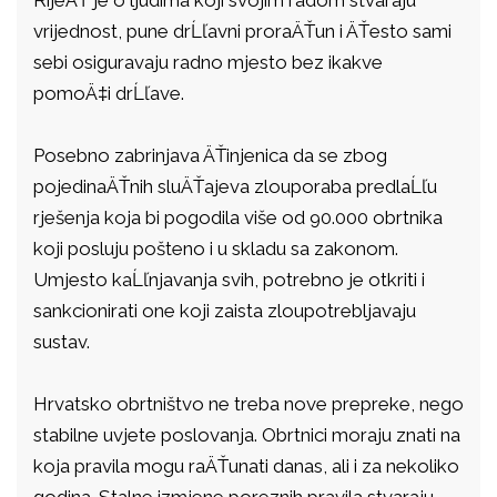
vrijednost, pune drĹľavni proraÄŤun i ÄŤesto sami
sebi osiguravaju radno mjesto bez ikakve
pomoÄ‡i drĹľave.
Posebno zabrinjava ÄŤinjenica da se zbog
pojedinaÄŤnih sluÄŤajeva zlouporaba predlaĹľu
rješenja koja bi pogodila više od 90.000 obrtnika
koji posluju pošteno i u skladu sa zakonom.
Umjesto kaĹľnjavanja svih, potrebno je otkriti i
sankcionirati one koji zaista zloupotrebljavaju
sustav.
Hrvatsko obrtništvo ne treba nove prepreke, nego
stabilne uvjete poslovanja. Obrtnici moraju znati na
koja pravila mogu raÄŤunati danas, ali i za nekoliko
godina. Stalne izmjene poreznih pravila stvaraju