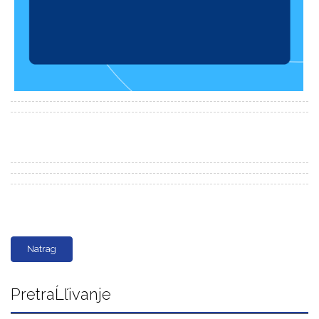
Natrag
PretraĹľivanje