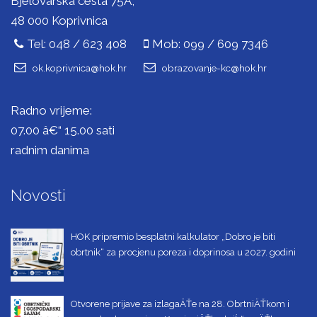
Bjelovarska cesta 75A,
48 000 Koprivnica
Tel: 048 / 623 408
Mob: 099 / 609 7346
ok.koprivnica@hok.hr
obrazovanje-kc@hok.hr
Radno vrijeme:
07.00 â€“ 15.00 sati
radnim danima
Novosti
HOK pripremio besplatni kalkulator „Dobro je biti
obrtnik“ za procjenu poreza i doprinosa u 2027. godini
Otvorene prijave za izlagaÄŤe na 28. ObrtniÄŤkom i