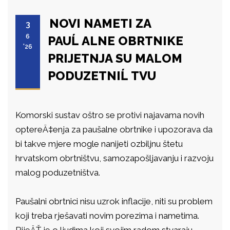
NOVI NAMETI ZA
3
6
PAUĹ ALNE OBRTNIKE
'26
PRIJETNJA SU MALOM
PODUZETNIĹ TVU
Komorski sustav oštro se protivi najavama novih
optereÄ‡enja za paušalne obrtnike i upozorava da
bi takve mjere mogle nanijeti ozbiljnu štetu
hrvatskom obrtništvu, samozapošljavanju i razvoju
malog poduzetništva.
Paušalni obrtnici nisu uzrok inflacije, niti su problem
koji treba rješavati novim porezima i nametima.
RijeÄŤ je o ljudima koji svojim radom stvaraju