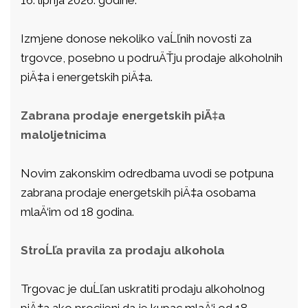
Izmjene donose nekoliko vaĹľnih novosti za
trgovce, posebno u podruÄŤju prodaje alkoholnih
piÄ‡a i energetskih piÄ‡a.
Zabrana prodaje energetskih piÄ‡a
maloljetnicima
Novim zakonskim odredbama uvodi se potpuna
zabrana prodaje energetskih piÄ‡a osobama
mlaÄ‘im od 18 godina.
StroĹľa pravila za prodaju alkohola
Trgovac je duĹľan uskratiti prodaju alkoholnog
piÄ‡a ako procijeni da je kupac mlaÄ‘i od 18