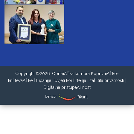
Copyright ©2026. ObrtniÄŤka komora KoprivniÄŤko-
kriĹľevaÄŤke Ĺľupanije |
Uvjeti koriĹˇtenja i zaĹˇtita privatnosti
|
Digitalna pristupaÄŤnost
Izrada:
Pikant