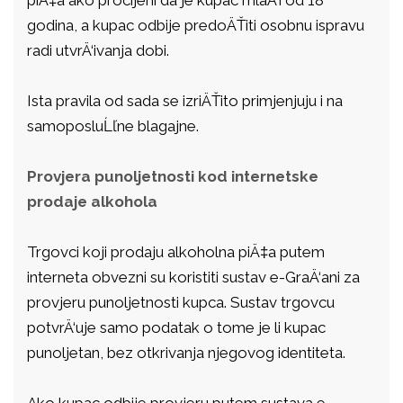
godina, a kupac odbije predoÄŤiti osobnu ispravu
radi utvrÄ‘ivanja dobi.
Ista pravila od sada se izriÄŤito primjenjuju i na
samoposluĹľne blagajne.
Provjera punoljetnosti kod internetske
prodaje alkohola
Trgovci koji prodaju alkoholna piÄ‡a putem
interneta obvezni su koristiti sustav e-GraÄ‘ani za
provjeru punoljetnosti kupca. Sustav trgovcu
potvrÄ‘uje samo podatak o tome je li kupac
punoljetan, bez otkrivanja njegovog identiteta.
Ako kupac odbije provjeru putem sustava e-