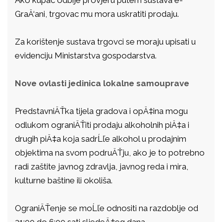
GraÄ‘ani, trgovac mu mora uskratiti prodaju.
Za korištenje sustava trgovci se moraju upisati u
evidenciju Ministarstva gospodarstva.
Nove ovlasti jedinica lokalne samouprave
PredstavniÄŤka tijela gradova i opÄ‡ina mogu
odlukom ograniÄŤiti prodaju alkoholnih piÄ‡a i
drugih piÄ‡a koja sadrĹľe alkohol u prodajnim
objektima na svom podruÄŤju, ako je to potrebno
radi zaštite javnog zdravlja, javnog reda i mira,
kulturne baštine ili okoliša.
OgraniÄŤenje se moĹľe odnositi na razdoblje od
21:00 do 6:00 sati sljedeÄ‡eg dana.