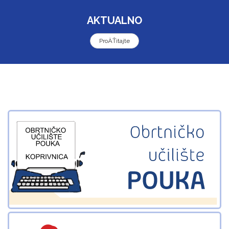
AKTUALNO
ProÄŤitajte