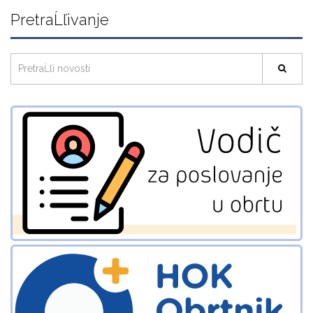
PretraĹľivanje