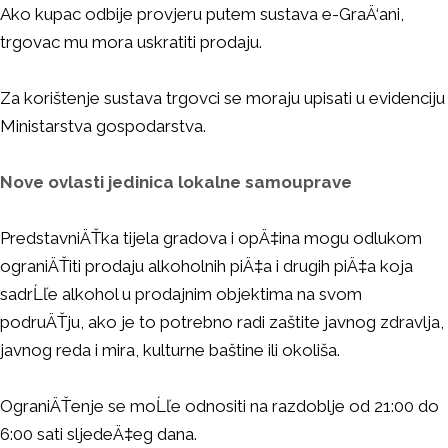
Ako kupac odbije provjeru putem sustava e-GraÄ‘ani,
trgovac mu mora uskratiti prodaju.
Za korištenje sustava trgovci se moraju upisati u evidenciju
Ministarstva gospodarstva.
Nove ovlasti jedinica lokalne samouprave
PredstavniÄŤka tijela gradova i opÄ‡ina mogu odlukom
ograniÄŤiti prodaju alkoholnih piÄ‡a i drugih piÄ‡a koja
sadrĹľe alkohol u prodajnim objektima na svom
podruÄŤju, ako je to potrebno radi zaštite javnog zdravlja,
javnog reda i mira, kulturne baštine ili okoliša.
OgraniÄŤenje se moĹľe odnositi na razdoblje od 21:00 do
6:00 sati sljedeÄ‡eg dana.