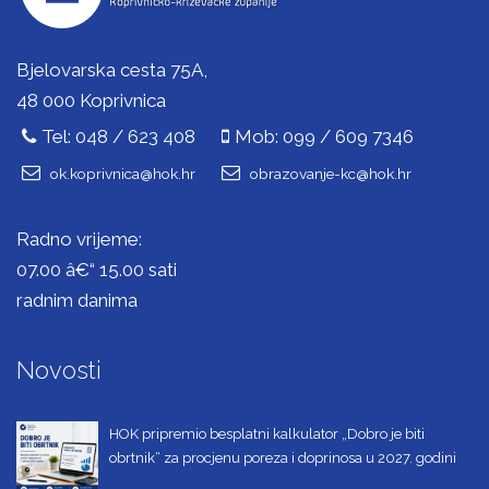
Bjelovarska cesta 75A,
48 000 Koprivnica
Tel: 048 / 623 408
Mob: 099 / 609 7346
ok.koprivnica@hok.hr
obrazovanje-kc@hok.hr
Radno vrijeme:
07.00 â€“ 15.00 sati
radnim danima
Novosti
HOK pripremio besplatni kalkulator „Dobro je biti
obrtnik“ za procjenu poreza i doprinosa u 2027. godini