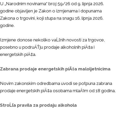
U „Narodnim novinama“ broj 59/26 od 9. lipnja 2026.
godine objavljen je Zakon o izmjenama i dopunama
Zakona o trgovini, koji stupa na snagu 16. lipnja 2026.
godine.
Izmjene donose nekoliko vaĹľnih novosti za trgovce,
posebno u podruÄŤju prodaje alkoholnih piÄ‡a i
energetskih piÄ‡a.
Zabrana prodaje energetskih piÄ‡a maloljetnicima
Novim zakonskim odredbama uvodi se potpuna zabrana
prodaje energetskih piÄ‡a osobama mlaÄ‘im od 18 godina.
StroĹľa pravila za prodaju alkohola