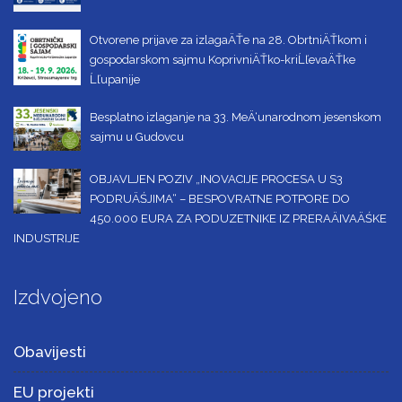
Otvorene prijave za izlagaÄŤe na 28. ObrtniÄŤkom i
gospodarskom sajmu KoprivniÄŤko-kriĹľevaÄŤke
Ĺľupanije
Besplatno izlaganje na 33. MeÄ‘unarodnom jesenskom
sajmu u Gudovcu
OBJAVLJEN POZIV „INOVACIJE PROCESA U S3
PODRUÄŚJIMA“ – BESPOVRATNE POTPORE DO
450.000 EURA ZA PODUZETNIKE IZ PRERAÄIVAÄŚKE
INDUSTRIJE
Izdvojeno
Obavijesti
EU projekti