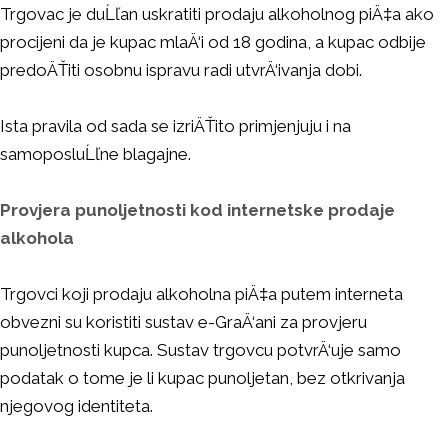
Trgovac je duĹľan uskratiti prodaju alkoholnog piÄ‡a ako
procijeni da je kupac mlaÄ‘i od 18 godina, a kupac odbije
predoÄŤiti osobnu ispravu radi utvrÄ‘ivanja dobi.
Ista pravila od sada se izriÄŤito primjenjuju i na
samoposluĹľne blagajne.
Provjera punoljetnosti kod internetske prodaje
alkohola
Trgovci koji prodaju alkoholna piÄ‡a putem interneta
obvezni su koristiti sustav e-GraÄ‘ani za provjeru
punoljetnosti kupca. Sustav trgovcu potvrÄ‘uje samo
podatak o tome je li kupac punoljetan, bez otkrivanja
njegovog identiteta.