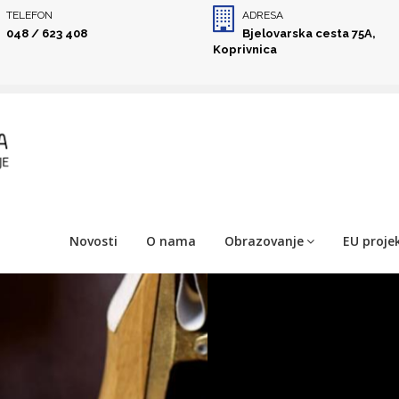
TELEFON
ADRESA
048 / 623 408
Bjelovarska cesta 75A,
Koprivnica
Novosti
O nama
Obrazovanje
EU projek