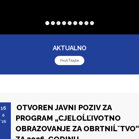
AKTUALNO
ProÄŤitajte
OTVOREN JAVNI POZIV ZA
16
6
PROGRAM „CJELOĹĽIVOTNO
'26
OBRAZOVANJE ZA OBRTNIĹˇTVO“