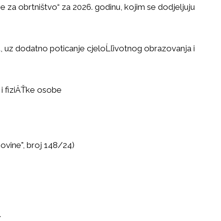
 za obrtništvo“ za 2026. godinu, kojim se dodjeljuju
ka, uz dodatno poticanje cjeloĹľivotnog obrazovanja i
 i fiziÄŤke osobe
ovine", broj 148/24)
.