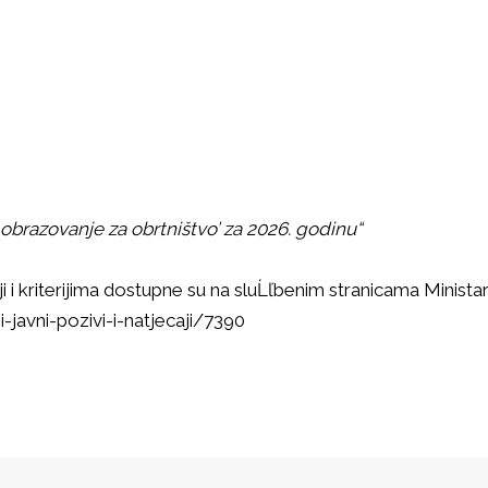
 obrazovanje za obrtništvo’ za 2026. godinu“
i i kriterijima dostupne su na sluĹľbenim stranicama Minist
i-javni-pozivi-i-natjecaji/7390