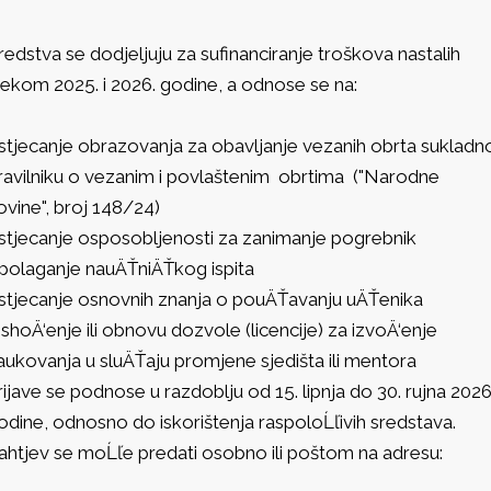
redstva se dodjeljuju za sufinanciranje troškova nastalih
ijekom 2025. i 2026. godine, a odnose se na:
 stjecanje obrazovanja za obavljanje vezanih obrta sukladn
ravilniku o vezanim i povlaštenim obrtima ("Narodne
ovine", broj 148/24)
 stjecanje osposobljenosti za zanimanje pogrebnik
 polaganje nauÄŤniÄŤkog ispita
 stjecanje osnovnih znanja o pouÄŤavanju uÄŤenika
 ishoÄ‘enje ili obnovu dozvole (licencije) za izvoÄ‘enje
aukovanja u sluÄŤaju promjene sjedišta ili mentora
rijave se podnose u razdoblju od 15. lipnja do 30. rujna 2026
odine, odnosno do iskorištenja raspoloĹľivih sredstava.
ahtjev se moĹľe predati osobno ili poštom na adresu: