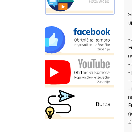
S
t
-
P
n
-
-
-
-
n
P
g
Z