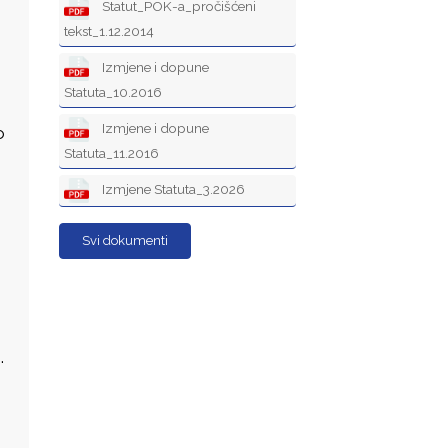
Statut_POK-a_pročišćeni
tekst_1.12.2014
Izmjene i dopune
Statuta_10.2016
Izmjene i dopune
o
Statuta_11.2016
Izmjene Statuta_3.2026
Svi dokumenti
.