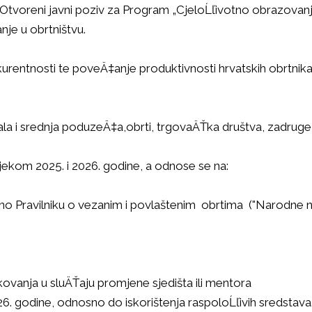
Otvoreni javni poziv za Program „CjeloĹľivotno obrazovanje
je u obrtništvu.
onkurentnosti te poveÄ‡anje produktivnosti hrvatskih obrtni
ala i srednja poduzeÄ‡a,obrti, trgovaÄŤka društva, zadruge
ijekom 2025. i 2026. godine, a odnose se na:
dno Pravilniku o vezanim i povlaštenim obrtima ("Narodne n
ukovanja u sluÄŤaju promjene sjedišta ili mentora
026. godine, odnosno do iskorištenja raspoloĹľivih sredstava