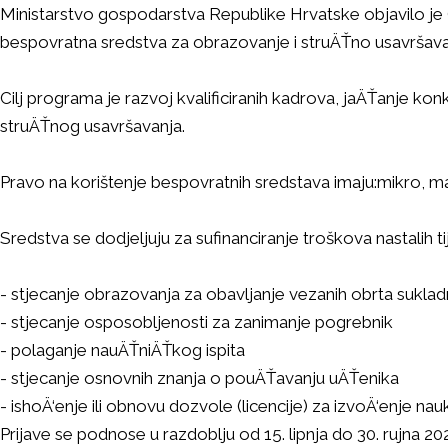
Ministarstvo gospodarstva Republike Hrvatske objavilo je 
bespovratna sredstva za obrazovanje i struÄŤno usavršavan
Cilj programa je razvoj kvalificiranih kadrova, jaÄŤanje k
struÄŤnog usavršavanja.
Pravo na korištenje bespovratnih sredstava imaju:mikro, m
Sredstva se dodjeljuju za sufinanciranje troškova nastalih t
- stjecanje obrazovanja za obavljanje vezanih obrta sukla
- stjecanje osposobljenosti za zanimanje pogrebnik
- polaganje nauÄŤniÄŤkog ispita
- stjecanje osnovnih znanja o pouÄŤavanju uÄŤenika
- ishoÄ‘enje ili obnovu dozvole (licencije) za izvoÄ‘enje na
Prijave se podnose u razdoblju od 15. lipnja do 30. rujna 2