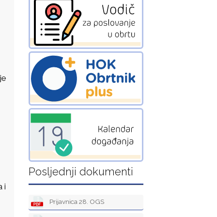
je
Posljednji dokumenti
 i
Prijavnica 28. OGS