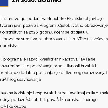
ZA 2026. GODINU
inistarstvo gospodarstva Republike Hrvatske objavilo je
tvoreni javni poziv za Program „CjeloĹľivotno obrazovanje
a obrtništvo“ za 2026. godinu, kojim se dodjeljuju
espovratna sredstva za obrazovanje i struÄŤno usavršavan
 obrtništvu.
ilj programa je razvoj kvalificiranih kadrova, jaÄŤanje
onkurentnosti te poveÄ‡anje produktivnosti hrvatskih
brtnika, uz dodatno poticanje cjeloĹľivotnog obrazovanja i
truÄŤnog usavršavanja.
ravo na korištenje bespovratnih sredstava imaju:mikro, mala
rednja poduzeÄ‡a,obrti, trgovaÄŤka društva, zadruge
 fiziÄŤke osobe