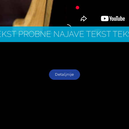
EKST PROBNE NAJAVE TEKST TEK
Detaljnije