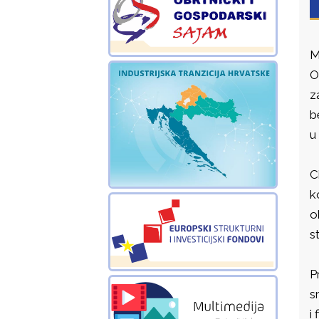
M
O
z
b
u
C
k
o
s
P
s
i