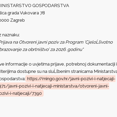
INISTARSTVO GOSPODARSTVA
lica grada Vukovara 78
0000 Zagreb
z naznaku:
Prijava na Otvoreni javni poziv za Program ‘CjeloĹľivotno
brazovanje za obrtništvo’ za 2026. godinu“
ve informacije o uvjetima prijave, potrebnoj dokumentaciji i
riterijima dostupne su na sluĹľbenim stranicama Ministarstv
ospodarstva:
https://mingo.gov.hr/javni-pozivi-i-natjecaji-
371/javni-pozivi-i-natjecaji-ministarstva/otvoreni-javni-
ozivi-i-natjecaji/7390