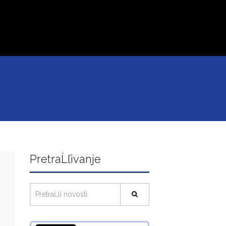
PretraĹľivanje