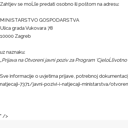
Zahtjev se moĹľe predati osobno ili poštom na adresu:
MINISTARSTVO GOSPODARSTVA
Ulica grada Vukovara 78
10000 Zagreb
uz naznaku:
„Prijava na Otvoreni javni poziv za Program ‘CjeloĹľivotno
Sve informacije o uvjetima prijave, potrebnoj dokumentacij
natjecaji-7371/javni-pozivi-i-natjecaji-ministarstva/otvoren
" />