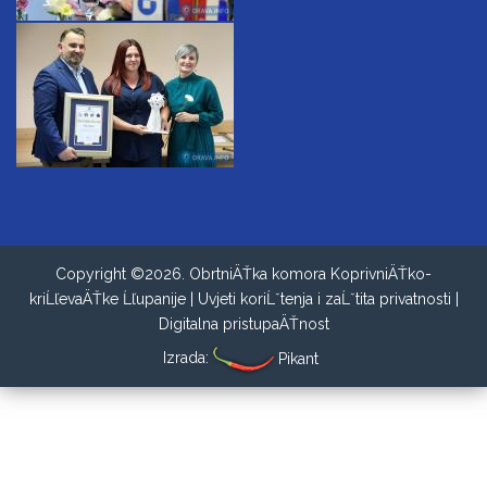
Copyright ©2026. ObrtniÄŤka komora KoprivniÄŤko-
kriĹľevaÄŤke Ĺľupanije |
Uvjeti koriĹˇtenja i zaĹˇtita privatnosti
|
Digitalna pristupaÄŤnost
Izrada:
Pikant