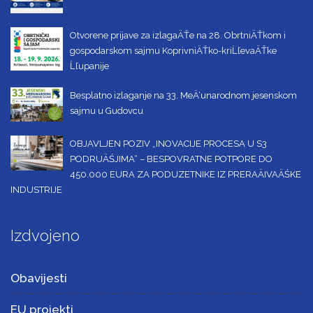
Otvorene prijave za izlagaÄŤe na 28. ObrtniÄŤkom i
gospodarskom sajmu KoprivniÄŤko-kriĹľevaÄŤke
Ĺľupanije
Besplatno izlaganje na 33. MeÄ‘unarodnom jesenskom
sajmu u Gudovcu
OBJAVLJEN POZIV „INOVACIJE PROCESA U S3
PODRUÄŚJIMA“ – BESPOVRATNE POTPORE DO
450.000 EURA ZA PODUZETNIKE IZ PRERAÄIVAÄŚKE
INDUSTRIJE
Izdvojeno
Obavijesti
EU projekti