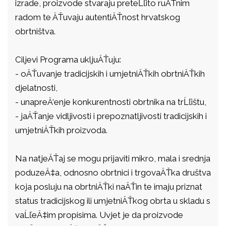
izrade, proizvode stvaraju preteĹľito ruÄŤnim
radom te ÄŤuvaju autentiÄŤnost hrvatskog
obrtništva.
Ciljevi Programa ukljuÄŤuju:
- oÄŤuvanje tradicijskih i umjetniÄŤkih obrtniÄŤkih
djelatnosti,
- unapreÄ‘enje konkurentnosti obrtnika na trĹľištu,
- jaÄŤanje vidljivosti i prepoznatljivosti tradicijskih i
umjetniÄŤkih proizvoda.
Na natjeÄŤaj se mogu prijaviti mikro, mala i srednja
poduzeÄ‡a, odnosno obrtnici i trgovaÄŤka društva
koja posluju na obrtniÄŤki naÄŤin te imaju priznat
status tradicijskog ili umjetniÄŤkog obrta u skladu s
vaĹľeÄ‡im propisima. Uvjet je da proizvode