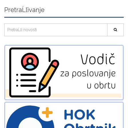
PretraĹľivanje