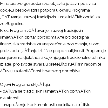
Ministarstvo gospodarstva objavilo je Javni poziv za
dodjelu bespovratnih potpora u okviru Programa
„OÄŤuvanje i razvoj tradicijskih i umjetniÄŤkih obrta“ za
2026. godinu.
Kroz Program „OÄŤuvanje i razvoj tradicijskih i
umjetniÄŤkih obrta“ obrtnicima Ä‡e biti dostupna
financijska sredstva za unapreÄ‘enje poslovanja, razvoj
proizvoda i jaÄŤanje trĹľišne prepoznatljivosti. Program je
usmjeren na djelatnosti koje njeguju tradicionalne tehnike
izrade, proizvode stvaraju preteĹľito ruÄŤnim radom te
ÄŤuvaju autentiÄŤnost hrvatskog obrtništva.
Ciljevi Programa ukljuÄŤuju:
- oÄŤuvanje tradicijskih i umjetniÄŤkih obrtniÄŤkih
djelatnosti,
- unapreÄ‘enje konkurentnosti obrtnika na trĹľištu,