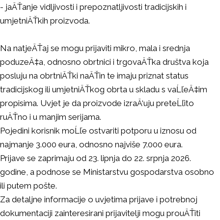
- jaÄŤanje vidljivosti i prepoznatljivosti tradicijskih i
umjetniÄŤkih proizvoda.
Na natjeÄŤaj se mogu prijaviti mikro, mala i srednja
poduzeÄ‡a, odnosno obrtnici i trgovaÄŤka društva koja
posluju na obrtniÄŤki naÄŤin te imaju priznat status
tradicijskog ili umjetniÄŤkog obrta u skladu s vaĹľeÄ‡im
propisima. Uvjet je da proizvode izraÄ‘uju preteĹľito
ruÄŤno i u manjim serijama.
Pojedini korisnik moĹľe ostvariti potporu u iznosu od
najmanje 3.000 eura, odnosno najviše 7.000 eura.
Prijave se zaprimaju od 23. lipnja do 22. srpnja 2026.
godine, a podnose se Ministarstvu gospodarstva osobno
ili putem pošte.
Za detaljne informacije o uvjetima prijave i potrebnoj
dokumentaciji zainteresirani prijavitelji mogu prouÄŤiti