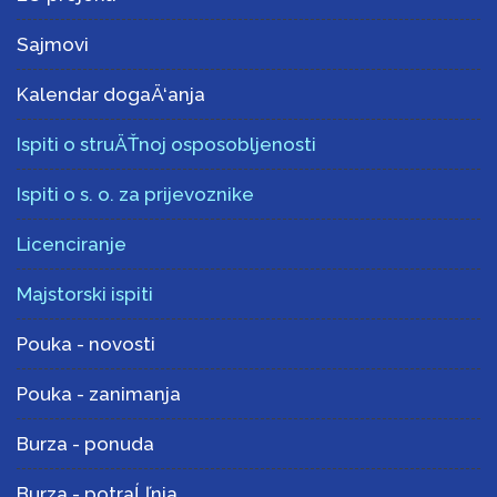
Sajmovi
Kalendar dogaÄ‘anja
Ispiti o struÄŤnoj osposobljenosti
Ispiti o s. o. za prijevoznike
Licenciranje
Majstorski ispiti
Pouka - novosti
Pouka - zanimanja
Burza - ponuda
Burza - potraĹľnja