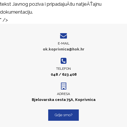
tekst Javnog poziva i pripadajuÄ‡u natjeÄŤajnu
dokumentaciju.
" />
E-MAIL
ok.koprivnica@hok.hr
TELEFON
048 / 623 408
ADRESA
Bjelovarska cesta 75A, Koprivnica
Gdje smo?