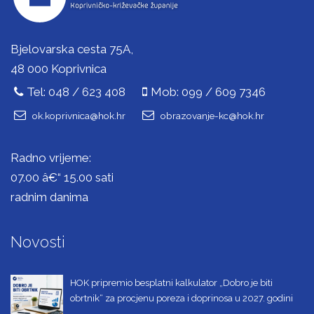
Bjelovarska cesta 75A,
48 000 Koprivnica
Tel: 048 / 623 408
Mob: 099 / 609 7346
ok.koprivnica@hok.hr
obrazovanje-kc@hok.hr
Radno vrijeme:
07.00 â€“ 15.00 sati
radnim danima
Novosti
HOK pripremio besplatni kalkulator „Dobro je biti
obrtnik“ za procjenu poreza i doprinosa u 2027. godini