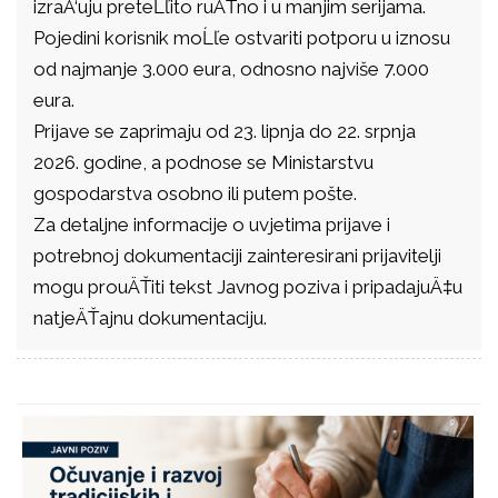
izraÄ‘uju preteĹľito ruÄŤno i u manjim serijama.
Pojedini korisnik moĹľe ostvariti potporu u iznosu
od najmanje 3.000 eura, odnosno najviše 7.000
eura.
Prijave se zaprimaju od 23. lipnja do 22. srpnja
2026. godine, a podnose se Ministarstvu
gospodarstva osobno ili putem pošte.
Za detaljne informacije o uvjetima prijave i
potrebnoj dokumentaciji zainteresirani prijavitelji
mogu prouÄŤiti tekst Javnog poziva i pripadajuÄ‡u
natjeÄŤajnu dokumentaciju.