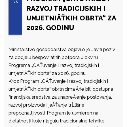
'26
RAZVOJ TRADICIJSKIH I
UMJETNIÄŤKIH OBRTA“ ZA
2026. GODINU
Ministarstvo gospodarstva objavilo je Javni poziv
za dodjelu bespovratnih potpora u okviru
Programa „OÄŤuvanje i razvoj tradicijskih i
umjetniÄŤkih obrta“ za 2026. godinu.
Kroz Program „OÄŤuvanje i razvoj tradicijskih i
umjetniÄŤkih obrta“ obrtnicima Ä‡e biti dostupna
financijska sredstva za unapreÄ‘enje poslovanja,
razvoj proizvoda i jaÄŤanje trĹľišne
prepoznatljivosti. Program je usmjeren na
djelatnosti koje njeguju tradicionalne tehnike