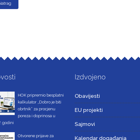
Natrag
vosti
Izdvojeno
HOK pripremio besplatni
Obavijesti
kalkulator „Dobro je biti
obrtnik“ za procjenu
EU projekti
poreza i doprinosa u
. godini
Sajmovi
Otvorene prijave za
Kalendar događanja