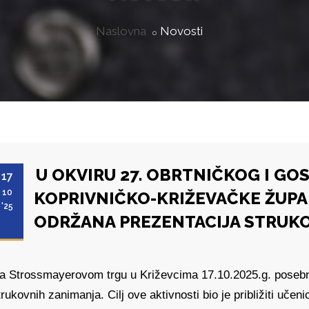
Naslovna
Novosti
U OKVIRU 27. OBRTNIČKOG I G
17
10
KOPRIVNIČKO-KRIŽEVAČKE ŽUPA
'25
ODRŽANA PREZENTACIJA STRUK
a Strossmayerovom trgu u Križevcima 17.10.2025.g. posebnu
trukovnih zanimanja. Cilj ove aktivnosti bio je približiti učen