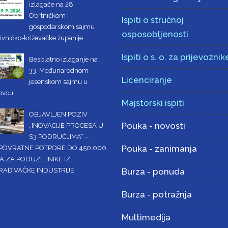
izlagače na 28.
Obrtničkom i
Ispiti o stručnoj
gospodarskom sajmu
osposobljenosti
ivničko-križevačke županije
Ispiti o s. o. za prijevoznik
Besplatno izlaganje na
33. Međunarodnom
Licenciranje
jesenskom sajmu u
ovcu
Majstorski ispiti
OBJAVLJEN POZIV
Pouka - novosti
„INOVACIJE PROCESA U
S3 PODRUČJIMA“ –
Pouka - zanimanja
POVRATNE POTPORE DO 450.000
A ZA PODUZETNIKE IZ
RAĐIVAČKE INDUSTRIJE
Burza - ponuda
Burza - potražnja
Multimedija