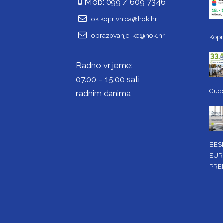
Mob: 099 / 609 7346
ok.koprivnica@hok.hr
obrazovanje-kc@hok.hr
Kopr
Radno vrijeme:
07.00 – 15.00 sati
Gud
radnim danima
BES
EUR
PRE