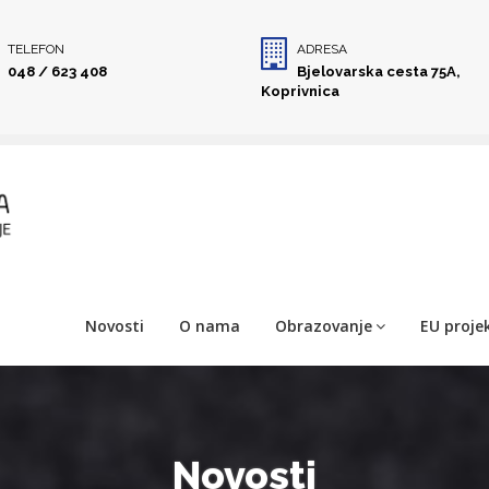
TELEFON
ADRESA
048 / 623 408
Bjelovarska cesta 75A,
Koprivnica
Novosti
O nama
Obrazovanje
EU projek
Novosti