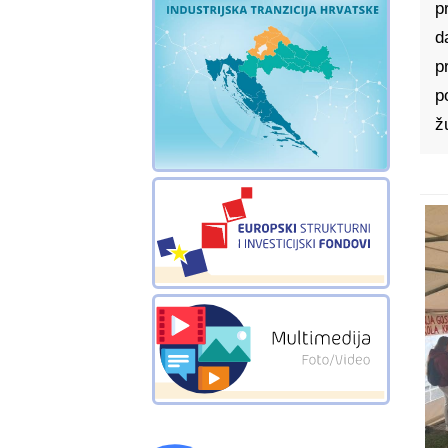
p
d
p
p
ž