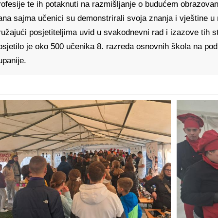
rofesije te ih potaknuti na razmišljanje o budućem obrazovanj
ana sajma učenici su demonstrirali svoja znanja i vještine u
ružajući posjetiteljima uvid u svakodnevni rad i izazove tih 
osjetilo je oko 500 učenika 8. razreda osnovnih škola na po
upanije.