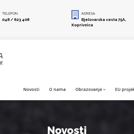
TELEFON
ADRESA
048 / 623 408
Bjelovarska cesta 75A,
Koprivnica
Novosti
O nama
Obrazovanje
EU projek
Novosti