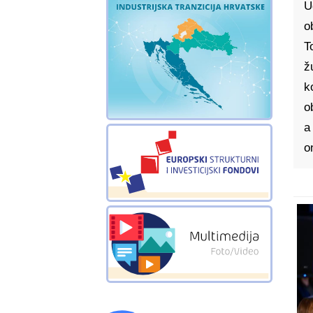
U
o
T
ž
k
o
a
o