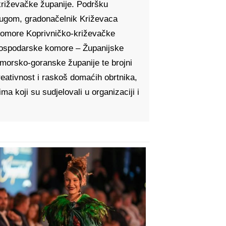
križevačke županije. Podršku
prugom, gradonačelnik Križevaca
komore Koprivničko-križevačke
 gospodarske komore – Županijske
morsko-goranske županije te brojni
kreativnost i raskoš domaćih obrtnika,
a koji su sudjelovali u organizaciji i