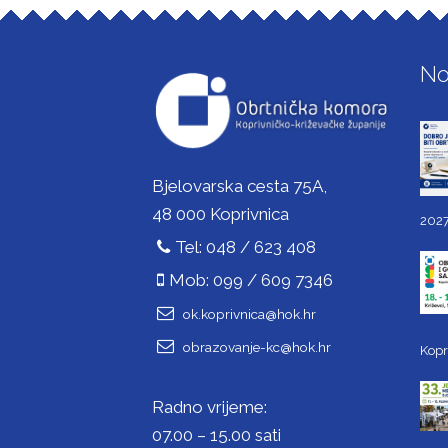
No
Bjelovarska cesta 75A,
48 000 Koprivnica
2027
Tel: 048 / 623 408
Mob: 099 / 609 7346
ok.koprivnica@hok.hr
obrazovanje-kc@hok.hr
Kopr
Radno vrijeme:
07.00 – 15.00 sati