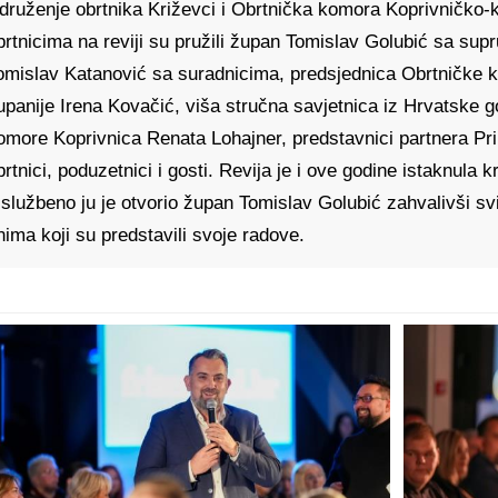
druženje obrtnika Križevci i Obrtnička komora Koprivničko-
brtnicima na reviji su pružili župan Tomislav Golubić sa su
omislav Katanović sa suradnicima, predsjednica Obrtničke 
upanije Irena Kovačić, viša stručna savjetnica iz Hrvatske
omore Koprivnica Renata Lohajner, predstavnici partnera Pri
brtnici, poduzetnici i gosti. Revija je i ove godine istaknula 
 službeno ju je otvorio župan Tomislav Golubić zahvalivši svim
nima koji su predstavili svoje radove.