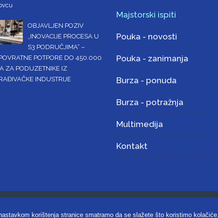
ovcu
Majstorski ispiti
OBJAVLJEN POZIV
Pouka - novosti
„INOVACIJE PROCESA U
S3 PODRUČJIMA“ –
Pouka - zanimanja
POVRATNE POTPORE DO 450.000
A ZA PODUZETNIKE IZ
RAĐIVAČKE INDUSTRIJE
Burza - ponuda
Burza - potražnja
Multimedija
Kontakt
omora Koprivničko-križevačke županije |
Uvjeti korištenja i zaštita priv
 nastavkom korištenja stranice smatramo da se slažete što koristimo kolačiće