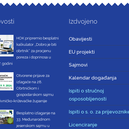
vosti
Izdvojeno
HOK pripremio besplatni
Obavijesti
kalkulator „Dobro je biti
obrtnik“ za procjenu
EU projekti
poreza i doprinosa u
. godini
Sajmovi
Otvorene prijave za
Kalendar događanja
izlagače na 28.
Obrtničkom i
Ispiti o stručnoj
gospodarskom sajmu
osposobljenosti
ivničko-križevačke županije
Ispiti o s. o. za prijevoznik
Besplatno izlaganje na
33. Međunarodnom
Licenciranje
jesenskom sajmu u