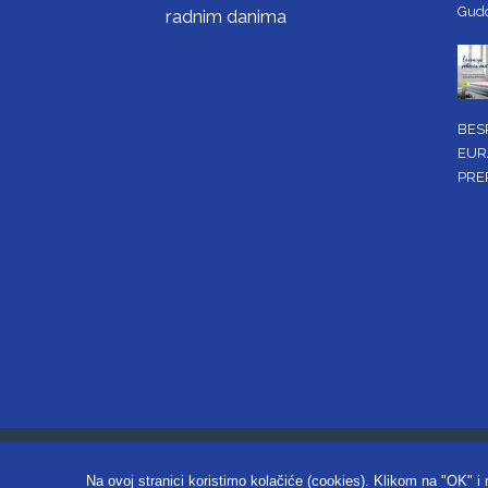
Gud
radnim danima
BES
EUR
PRE
Copyright ©2026. Obrtnička k
Na ovoj stranici koristimo kolačiće (cookies). Klikom na "OK" i