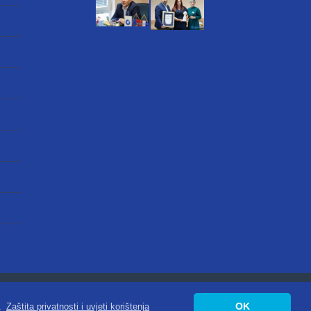
atnosti
|
Digitalna pristupačnost
OK
.
Zaštita privatnosti i uvjeti korištenja