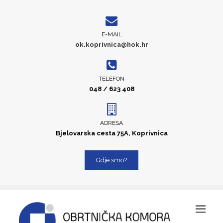
E-MAIL
ok.koprivnica@hok.hr
TELEFON
048 / 623 408
ADRESA
Bjelovarska cesta 75A, Koprivnica
Gdje smo?