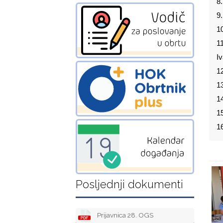
8
9.
1
1
I
1
13
1
15
1
Posljednji dokumenti
Prijavnica 28. OGS