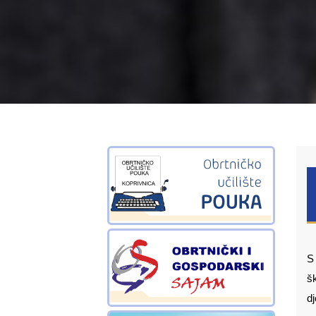
S 
š
dj