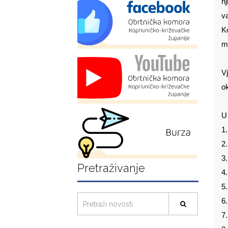
nj
v
Ko
ma
V
ok
U
1.
2
3
Pretraživanje
4.
5
6.
7.