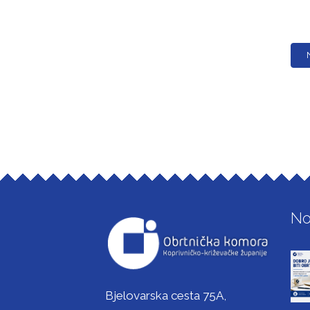
No
Bjelovarska cesta 75A,