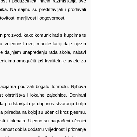
ost i poduzetnički način razmišljanja sve
nika. Na sajmu su predstavljali i prodavali
tovitost, marljivost i odgovornost.
an proizvod, kako komunicirati s kupcima te
 vrijednost ovoj manifestaciji daje njezin
 je daljnjem unapređenju rada škole, nabavi
nicima omogućiti još kvalitetnije uvjete za
nacijama podržali bogatu tombolu. Njihova
brtništva i lokalne zajednice. Donirani
la predstavljala je doprinos stvaranju boljih
a priredba na kojoj su učenici kroz pjesmu,
osti i talenata. Ujedno su nagrađeni učenici
čanost dobila dodatnu vrijednost i priznanje