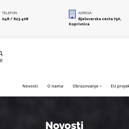
TELEFON
ADRESA
048 / 623 408
Bjelovarska cesta 75A,
Koprivnica
Novosti
O nama
Obrazovanje
EU projek
Novosti