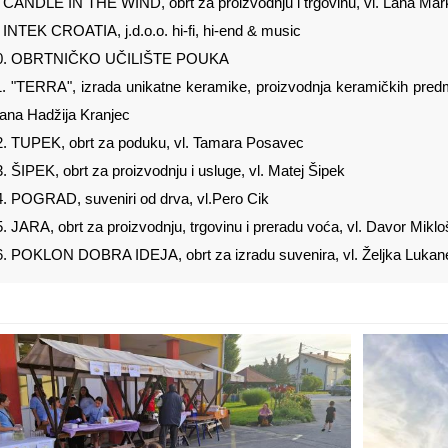
. CANDLE IN THE WIND, obrt za proizvodnju i trgovinu, vl. Lana Mar
 INTEK CROATIA, j.d.o.o. hi-fi, hi-end & music
0. OBRTNIČKO UČILIŠTE POUKA
1. "TERRA", izrada unikatne keramike, proizvodnja keramičkih predm
vana Hadžija Kranjec
2. TUPEK, obrt za poduku, vl. Tamara Posavec
. ŠIPEK, obrt za proizvodnju i usluge, vl. Matej Šipek
4. POGRAD, suveniri od drva, vl.Pero Cik
. JARA, obrt za proizvodnju, trgovinu i preradu voća, vl. Davor Miklo
6. POKLON DOBRA IDEJA, obrt za izradu suvenira, vl. Željka Luka