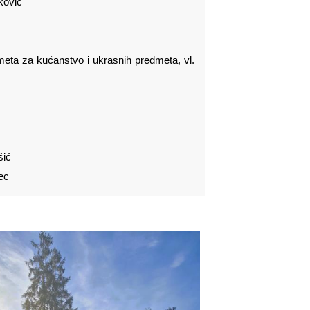
ković
eta za kućanstvo i ukrasnih predmeta, vl.
šić
nec