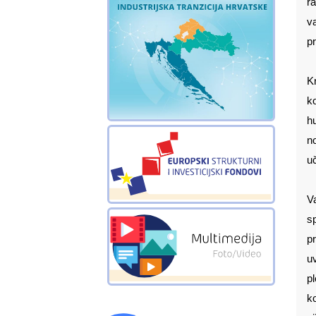
ra
va
pr
Kr
ko
hu
no
uč
V
s
pr
uv
pl
ko