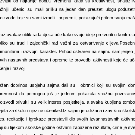
zvijati od najranije dobi.
U vremenu kada su kreativnost, snalažljiv
žniji, učenici su imali priliku na jedan dan preuzeti ulogu poduzet
oizvode koje su sami izradili i pripremili, pokazujući pritom svoju maš
oz ovakav oblik rada djeca uče kako svoje ideje pretvoriti u konkret
liko su trud i zajednički rad važni za ostvarivanje ciljeva.
Posebnu
manitarni i razvojni karakter. Prihod ostvaren na sajmu namijenjen
vih nastavnih sredstava i opreme te provedbi aktivnosti koje će uče
enje i razvoj.
ažan doprinos uspjehu sajma dali su i obrtnici koji su svojim do
premnost da pomognu još je jednom pokazala snažnu povezanost o
oizvodi privukli su velik interes posjetitelja, a svaka kupljena tombo
jeta za školu i njezine učenike.
Uz sajam je održana i završna školsk
es, recitacije i igrokaze predstavili dio svojih izvannastavnih aktivn
ji su tijekom školske godine ostvarili zapažene rezultate, čime je sve