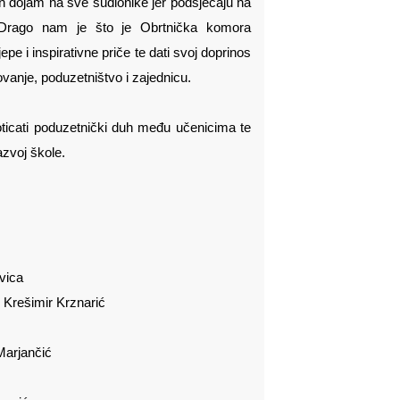
n dojam na sve sudionike jer podsjećaju na
e. Drago nam je što je Obrtnička komora
epe i inspirativne priče te dati svoj doprinos
vanje, poduzetništvo i zajednicu.
oticati poduzetnički duh među učenicima te
razvoj škole.
vica
. Krešimir Krznarić
Marjančić