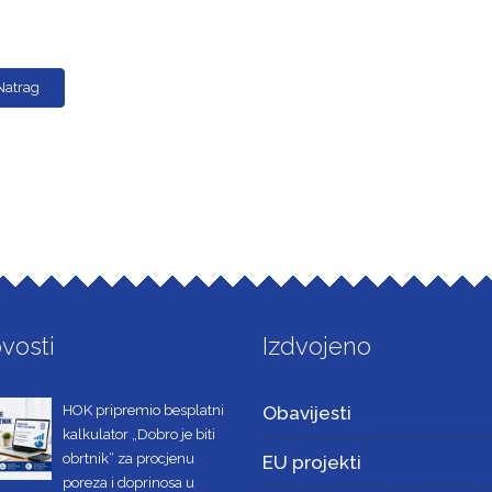
Natrag
vosti
Izdvojeno
HOK pripremio besplatni
Obavijesti
kalkulator „Dobro je biti
obrtnik“ za procjenu
EU projekti
poreza i doprinosa u