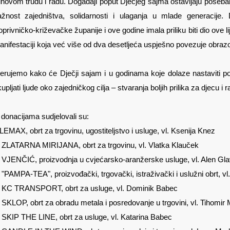
ihovom trudu i radu.
Događaji poput Dječjeg sajma ostavljaju poseba
ažnost zajedništva, solidarnosti i ulaganja u mlade generacij
privničko-križevačke županije i ove godine imala priliku biti dio ove lij
nifestaciji koja već više od dva desetljeća uspješno povezuje obrazo
jerujemo kako će Dječji sajam i u godinama koje dolaze nastaviti p
upljati ljude oko zajedničkog cilja – stvaranja boljih prilika za djecu i 
 donacijama sudjelovali su:
LEMAX, obrt za trgovinu, ugostiteljstvo i usluge, vl. Ksenija Knez
. ZLATARNA MIRIJANA, obrt za trgovinu, vl. Vlatka Klauček
. VJENČIĆ, proizvodnja u cvjećarsko-aranžerske usluge, vl. Alen Gla
 "PAMPA-TEA", proizvođački, trgovački, istraživački i uslužni obrt, vl
. KC TRANSPORT, obrt za usluge, vl. Dominik Babec
 SKLOP, obrt za obradu metala i posredovanje u trgovini, vl. Tihomir 
 SKIP THE LINE, obrt za usluge, vl. Katarina Babec