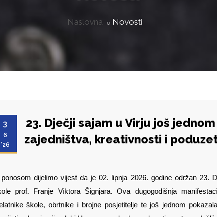
Naslovna
Novosti
23. Dječji sajam u Virju još jedn
3
6
zajedništva, kreativnosti i poduz
'26
ponosom dijelimo vijest da je 02. lipnja 2026. godine održan 23. D
kole prof. Franje Viktora Šignjara. Ova dugogodišnja manifestaci
elatnike škole, obrtnike i brojne posjetitelje te još jednom pokaza