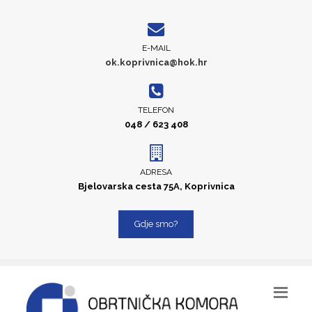
E-MAIL
ok.koprivnica@hok.hr
TELEFON
048 / 623 408
ADRESA
Bjelovarska cesta 75A, Koprivnica
Gdje smo?