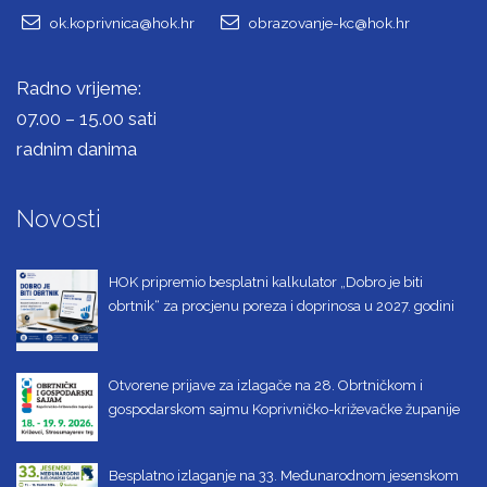
ok.koprivnica@hok.hr
obrazovanje-kc@hok.hr
Radno vrijeme:
07.00 – 15.00 sati
radnim danima
Novosti
HOK pripremio besplatni kalkulator „Dobro je biti
obrtnik“ za procjenu poreza i doprinosa u 2027. godini
Otvorene prijave za izlagače na 28. Obrtničkom i
gospodarskom sajmu Koprivničko-križevačke županije
Besplatno izlaganje na 33. Međunarodnom jesenskom