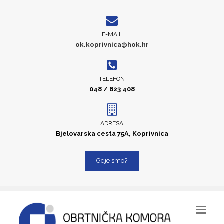
E-MAIL
ok.koprivnica@hok.hr
TELEFON
048 / 623 408
ADRESA
Bjelovarska cesta 75A, Koprivnica
Gdje smo?