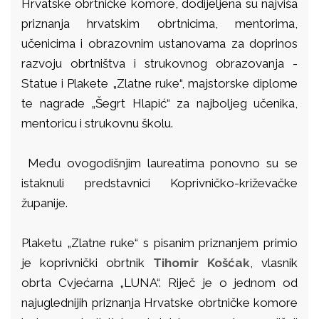
Hrvatske obrtničke komore, dodijeljena su najviša
priznanja hrvatskim obrtnicima, mentorima,
učenicima i obrazovnim ustanovama za doprinos
razvoju obrtništva i strukovnog obrazovanja -
Statue i Plakete „Zlatne ruke“, majstorske diplome
te nagrade „Šegrt Hlapić“ za najboljeg učenika,
mentoricu i strukovnu školu.
Među ovogodišnjim laureatima ponovno su se
istaknuli predstavnici Koprivničko-križevačke
županije.
Plaketu „Zlatne ruke“ s pisanim priznanjem primio
je koprivnički obrtnik
Tihomir Košćak
, vlasnik
obrta Cvjećarna „LUNA“. Riječ je o jednom od
najuglednijih priznanja Hrvatske obrtničke komore