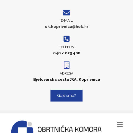
E-MAIL
ok.koprivnica@hok.hr
TELEFON
048 / 623 408
ADRESA
Bjelovarska cesta 75A, Koprivnica
Gdje smo?