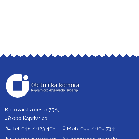
Bjelovarska cesta 75A,
48 000 Koprivnica
Tel: 048 / 623 408
Mob: 099 / 609 7346
ok.koprivnica@hok.hr
obrazovanje-kc@hok.hr