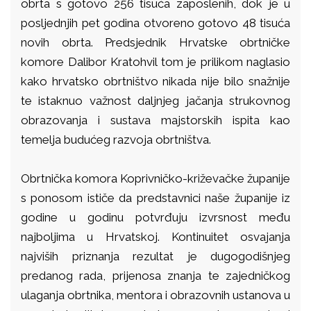
obrta s gotovo 256 tisuća zaposlenih, dok je u
posljednjih pet godina otvoreno gotovo 48 tisuća
novih obrta. Predsjednik Hrvatske obrtničke
komore Dalibor Kratohvil tom je prilikom naglasio
kako hrvatsko obrtništvo nikada nije bilo snažnije
te istaknuo važnost daljnjeg jačanja strukovnog
obrazovanja i sustava majstorskih ispita kao
temelja budućeg razvoja obrtništva.
Obrtnička komora Koprivničko-križevačke županije
s ponosom ističe da predstavnici naše županije iz
godine u godinu potvrđuju izvrsnost među
najboljima u Hrvatskoj. Kontinuitet osvajanja
najviših priznanja rezultat je dugogodišnjeg
predanog rada, prijenosa znanja te zajedničkog
ulaganja obrtnika, mentora i obrazovnih ustanova u