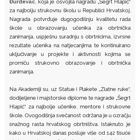
Đurđevac
, koja je osvojila nagradu „Šegrt Hlapić“
za najbolju strukovnu školu u Republici Hrvatskoj.
Nagrada potvrđuje dugogodišnju kvalitetu rada
škole u obrazovanju učenika za obrtnička
zanimanja, uspješnu suradnju s obrtnicima, izvrsne
rezultate učenika na natjecanjima te kontinuirano
uključivanje u projekte i aktivnosti kojima se
promiču strukovno obrazovanje i obrtnička
zanimanja.
Na Akademiji su, uz Statue i Plakete „Zlatne ruke“,
dodijeljene i majstorske diplome te nagrade „Šegrt
Hlapić“ za najbolje učenike, mentore i strukovne
škole. Ovogodišnja svečanost održana je u ozračju
snažnog rasta hrvatskog obrtništva. Istaknuto je
kako u Hrvatskoj danas posluje više od 142 tisuće