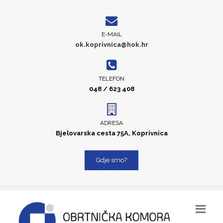
E-MAIL
ok.koprivnica@hok.hr
TELEFON
048 / 623 408
ADRESA
Bjelovarska cesta 75A, Koprivnica
Gdje smo?