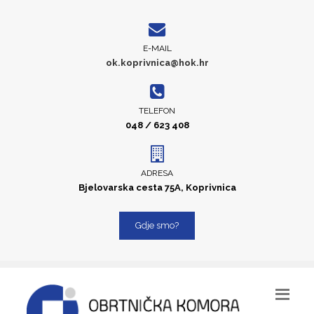
E-MAIL
ok.koprivnica@hok.hr
TELEFON
048 / 623 408
ADRESA
Bjelovarska cesta 75A, Koprivnica
Gdje smo?