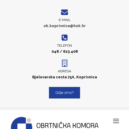
E-MAIL
ok.koprivnica@hok.hr
TELEFON
048 / 623 408
ADRESA
Bjelovarska cesta 75A, Koprivnica
Gdje smo?