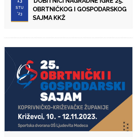
DOBITNICI NAGRADNE IGRE 25.
13
STU
OBRTNIČKOG I GOSPODARSKOG
'23
SAJMA KKŽ