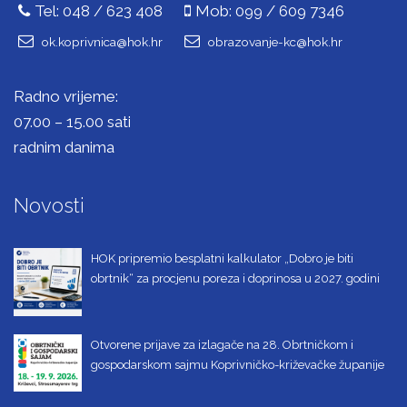
Tel: 048 / 623 408
Mob: 099 / 609 7346
ok.koprivnica@hok.hr
obrazovanje-kc@hok.hr
Radno vrijeme:
07.00 – 15.00 sati
radnim danima
Novosti
HOK pripremio besplatni kalkulator „Dobro je biti
obrtnik“ za procjenu poreza i doprinosa u 2027. godini
Otvorene prijave za izlagače na 28. Obrtničkom i
gospodarskom sajmu Koprivničko-križevačke županije