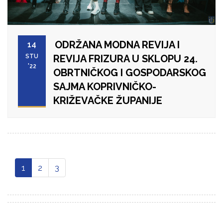
ODRŽANA MODNA REVIJA I
14
STU
REVIJA FRIZURA U SKLOPU 24.
'22
OBRTNIČKOG I GOSPODARSKOG
SAJMA KOPRIVNIČKO-
KRIŽEVAČKE ŽUPANIJE
1
2
3