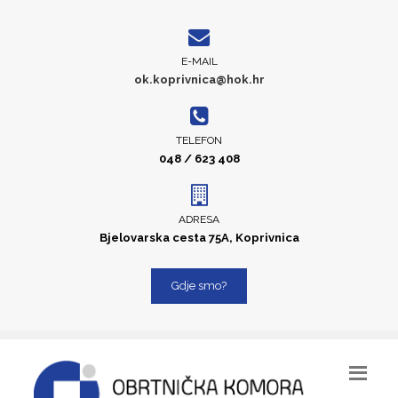
E-MAIL
ok.koprivnica@hok.hr
TELEFON
048 / 623 408
ADRESA
Bjelovarska cesta 75A, Koprivnica
Gdje smo?