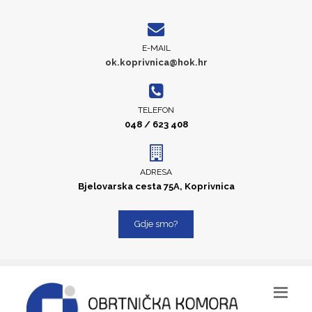
E-MAIL
ok.koprivnica@hok.hr
TELEFON
048 / 623 408
ADRESA
Bjelovarska cesta 75A, Koprivnica
Gdje smo?