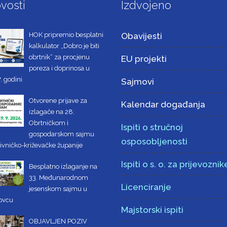
vosti
Izdvojeno
HOK pripremio besplatni
Obavijesti
kalkulator „Dobro je biti
obrtnik“ za procjenu
EU projekti
poreza i doprinosa u
. godini
Sajmovi
Otvorene prijave za
Kalendar događanja
izlagače na 28.
Obrtničkom i
Ispiti o stručnoj
gospodarskom sajmu
osposobljenosti
ivničko-križevačke županije
Ispiti o s. o. za prijevoznik
Besplatno izlaganje na
33. Međunarodnom
Licenciranje
jesenskom sajmu u
ovcu
Majstorski ispiti
OBJAVLJEN POZIV