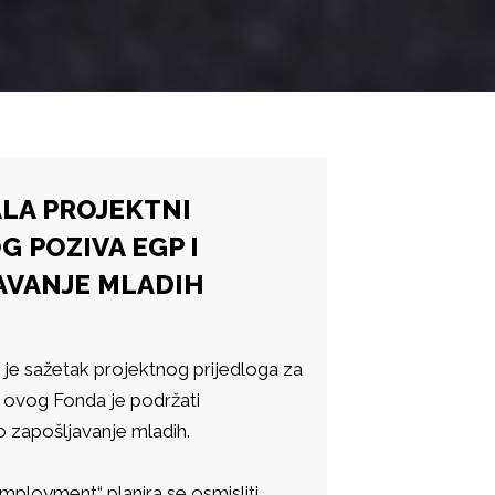
LA PROJEKTNI
 POZIVA EGP I
AVANJE MLADIH
je sažetak projektnog prijedloga za
j ovog Fonda je podržati
o zapošljavanje mladih.
loyment“ planira se osmisliti