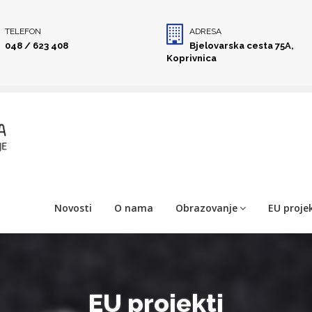
TELEFON
ADRESA
048 / 623 408
Bjelovarska cesta 75A,
Koprivnica
Novosti
O nama
Obrazovanje
EU projek
EU projekti