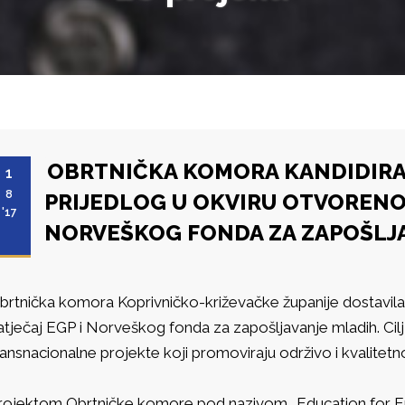
OBRTNIČKA KOMORA KANDIDIRA
1
8
PRIJEDLOG U OKVIRU OTVORENOG
'17
NORVEŠKOG FONDA ZA ZAPOŠLJ
brtnička komora Koprivničko-križevačke županije dostavila 
atječaj EGP i Norveškog fonda za zapošljavanje mladih. Cil
ransnacionalne projekte koji promoviraju održivo i kvalitetn
rojektom Obrtničke komore pod nazivom „Education for Emp