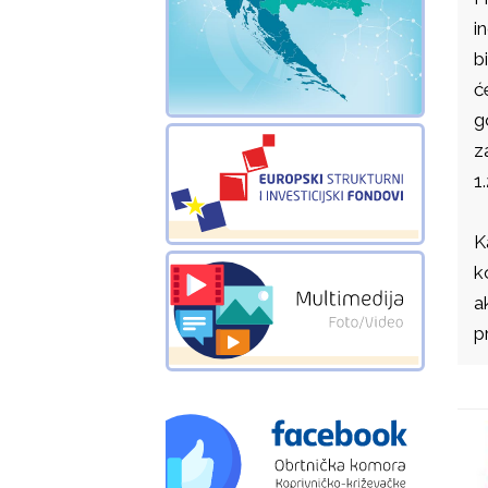
i
b
ć
g
z
1
K
k
a
p