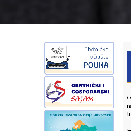
O
n
t
P