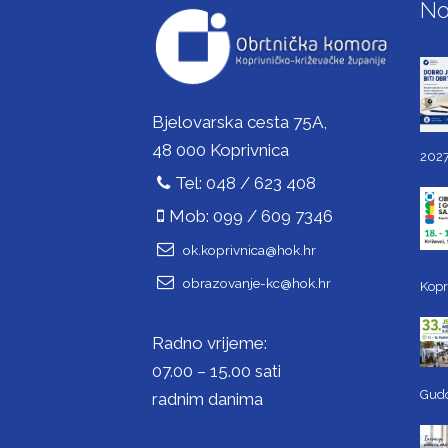
No
Bjelovarska cesta 75A,
48 000 Koprivnica
2027
Tel: 048 / 623 408
Mob: 099 / 609 7346
ok.koprivnica@hok.hr
obrazovanje-kc@hok.hr
Kopr
Radno vrijeme:
07.00 – 15.00 sati
Gud
radnim danima