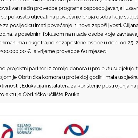
novativan način provedbe programa osposobljavanja i usavr
i se pokušalo utjecati na povećanje broja osoba koje sudje
e za posljedicu imati povećanje njihove zapošljivosti. Ciljan
odina, s posebnim fokusom na mlade osobe koje završavaj
animanjima i dugotrajno nezaposlene osobe u dobi od 25-29
.200.000,00 €, a vrijeme provedbe 60 mjeseci.
ao projektni partner iz zemlje donora u projektu sudjeluje 
ojom je Obrtnička komora u protekloj godini imala uspješnu
ktivnosti „Edukacija instalatera za korištenje postrojenja na
rojektu je Obrtničko učilište Pouka.