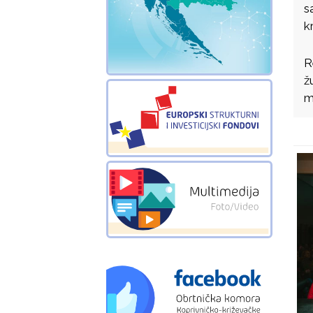
s
k
R
ž
m