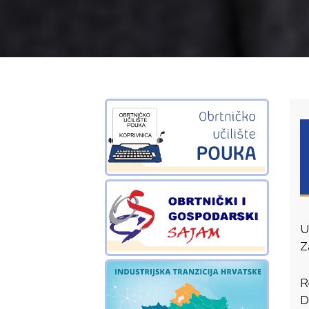
U
Z
R
D