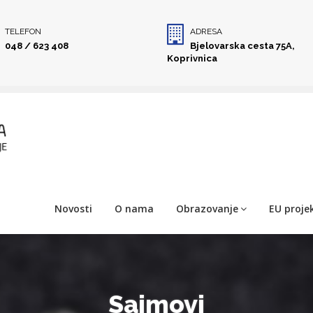
TELEFON
ADRESA
048 / 623 408
Bjelovarska cesta 75A,
Koprivnica
Novosti
O nama
Obrazovanje
EU projek
Sajmovi