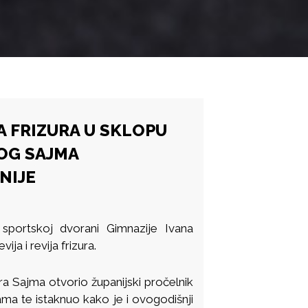
A FRIZURA U SKLOPU
OG SAJMA
NIJE
sportskoj dvorani Gimnazije Ivana
a i revija frizura.
ra Sajma otvorio županijski pročelnik
ama te istaknuo kako je i ovogodišnji