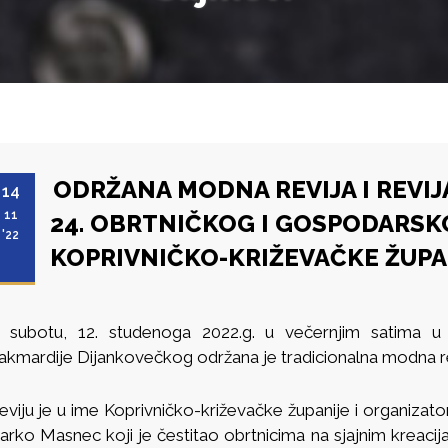
ODRŽANA MODNA REVIJA I REVIJ
14
11
24. OBRTNIČKOG I GOSPODARSK
'22
KOPRIVNIČKO-KRIŽEVAČKE ŽUPA
 subotu, 12. studenoga 2022.g. u večernjim satima u 
akmardije Dijankovečkog održana je tradicionalna modna revij
eviju je u ime Koprivničko-križevačke županije i organizato
arko Masnec koji je čestitao obrtnicima na sjajnim kreacij