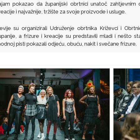
ajam pokazao da županijski obrtnici unatoč zahtjevnim o
reacije i najvažnije, tržište za svoje proizvode i usluge.
evije su organizirali Udruženje obrtnika Križevci i Obrt
upanije, a frizure i kreacije su predstavili mladi i nešto st
odnoj pisti pokazali odjeću, obuću, nakit i svečane frizure.