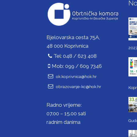
No
Bjelovarska cesta 75A,
48 000 Koprivnica
2027
Tel: 048 / 623 408
Mob: 099 / 609 7346
ok.koprivnica@hok.hr
obrazovanje-kc@hok.hr
Kopr
Radno vrijeme:
07.00 – 15.00 sati
Gud
radnim danima