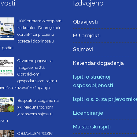
vosti
Izdvojeno
HOK pripremio besplatni
Obavijesti
kalkulator „Dobro je biti
obrtnik“ za procjenu
EU projekti
poreza i doprinosa u
. godini
Sajmovi
Otvorene prijave za
Kalendar događanja
izlagače na 28.
Obrtničkom i
Ispiti o stručnoj
gospodarskom sajmu
osposobljenosti
ivničko-križevačke županije
Ispiti o s. o. za prijevoznik
Besplatno izlaganje na
33. Međunarodnom
Licenciranje
jesenskom sajmu u
ovcu
Majstorski ispiti
OBJAVLJEN POZIV