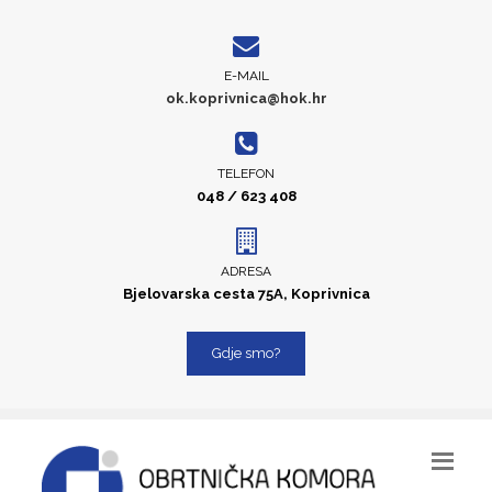
E-MAIL
ok.koprivnica@hok.hr
TELEFON
048 / 623 408
ADRESA
Bjelovarska cesta 75A, Koprivnica
Gdje smo?