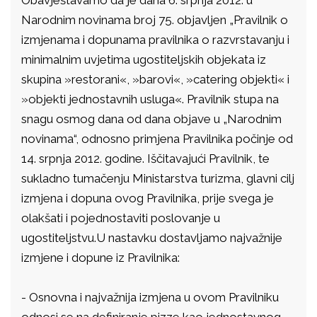
Obavještavamo da je dana 6. srpnja 2012. u
Narodnim novinama broj 75. objavljen „Pravilnik o
izmjenama i dopunama pravilnika o razvrstavanju i
minimalnim uvjetima ugostiteljskih objekata iz
skupina »restorani«, »barovi«, »catering objekti« i
»objekti jednostavnih usluga«. Pravilnik stupa na
snagu osmog dana od dana objave u „Narodnim
novinama“, odnosno primjena Pravilnika počinje od
14. srpnja 2012. godine. Iščitavajući Pravilnik, te
sukladno tumačenju Ministarstva turizma, glavni cilj
izmjena i dopuna ovog Pravilnika, prije svega je
olakšati i pojednostaviti poslovanje u
ugostiteljstvu.U nastavku dostavljamo najvažnije
izmjene i dopune iz Pravilnika:
- Osnovna i najvažnija izmjena u ovom Pravilniku