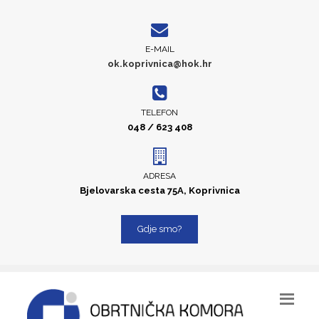
E-MAIL
ok.koprivnica@hok.hr
TELEFON
048 / 623 408
ADRESA
Bjelovarska cesta 75A, Koprivnica
Gdje smo?