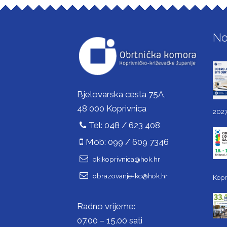
No
Bjelovarska cesta 75A,
48 000 Koprivnica
2027
Tel: 048 / 623 408
Mob: 099 / 609 7346
ok.koprivnica@hok.hr
obrazovanje-kc@hok.hr
Kopr
Radno vrijeme:
07.00 – 15.00 sati