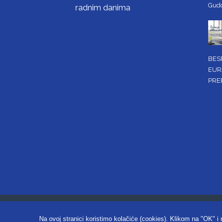
Gud
radnim danima
BES
EUR
PRE
Copyright ©2026. Obrtnička k
Na ovoj stranici koristimo kolačiće (cookies). Klikom na "OK" i