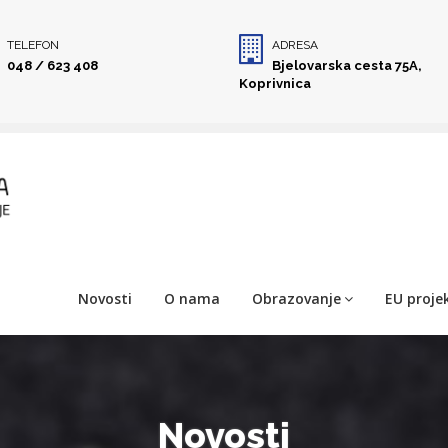
TELEFON
ADRESA
048 / 623 408
Bjelovarska cesta 75A,
Koprivnica
Novosti
O nama
Obrazovanje
EU projek
Novosti