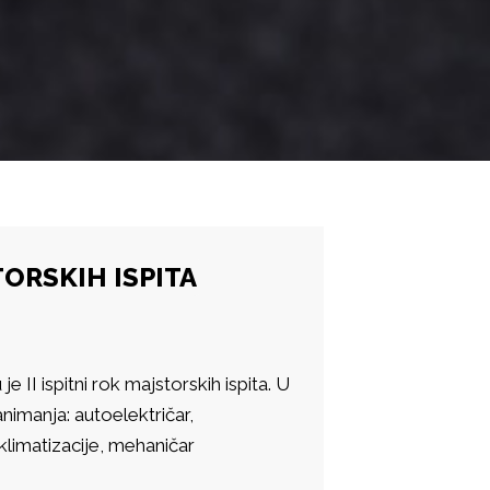
TORSKIH ISPITA
 II ispitni rok majstorskih ispita. U
animanja: autoelektričar,
 klimatizacije, mehaničar