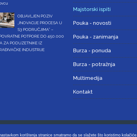
ovcu
Majstorski ispiti
OBJAVLJEN POZIV
Pouka - novosti
„INOVACIJE PROCESA U
S3 PODRUČJIMA“ –
Pouka - zanimanja
POVRATNE POTPORE DO 450.000
A ZA PODUZETNIKE IZ
RAĐIVAČKE INDUSTRIJE
Burza - ponuda
Burza - potražnja
Multimedija
Kontakt
omora Koprivničko-križevačke županije |
Uvjeti korištenja i zaštita priv
 nastavkom korištenja stranice smatramo da se slažete što koristimo kolačiće