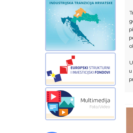
T
g
p
p
o
U
u
p