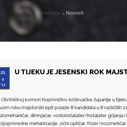
Naslovna
Novosti
U TIJEKU JE JESENSKI ROK MAJS
21
9
'12
 Obrtničkoj komori Koprivničko-križevačke županije u tijeku je
vom roku majstorski ispit polaže 8 kandidata u 8 različitih z
utomehaničar, dimnjačar, vodoinstalater/instalater grijanja i
oljoprivredne mehanizacije, očni optičar, frizer i kozmetičar.