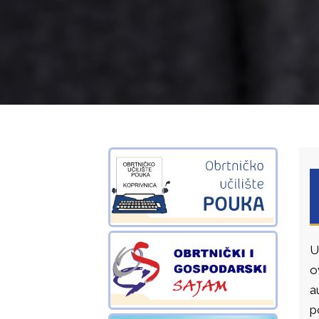
U
o
a
p