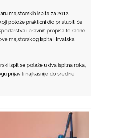
daru majstorskih ispita za 2012.
oji polože praktični dio pristupiti će
spodarstva i pravnih propisa te radne
ove majstorskog ispita Hrvatska
i ispit se polaže u dva ispitna roka,
mogu prijaviti najkasnije do sredine