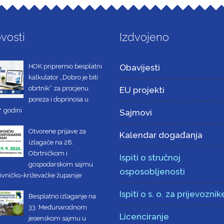
vosti
Izdvojeno
HOK pripremio besplatni
Obavijesti
kalkulator „Dobro je biti
obrtnik“ za procjenu
EU projekti
poreza i doprinosa u
. godini
Sajmovi
Otvorene prijave za
Kalendar događanja
izlagače na 28.
Obrtničkom i
Ispiti o stručnoj
gospodarskom sajmu
osposobljenosti
ivničko-križevačke županije
Ispiti o s. o. za prijevoznik
Besplatno izlaganje na
33. Međunarodnom
Licenciranje
jesenskom sajmu u