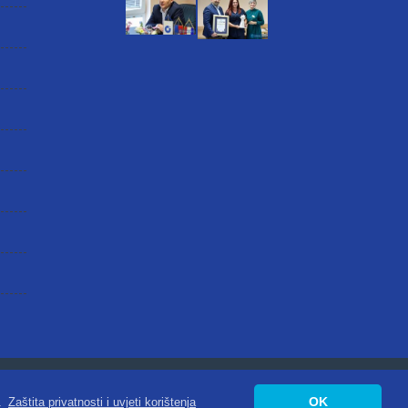
atnosti
|
Digitalna pristupačnost
OK
.
Zaštita privatnosti i uvjeti korištenja