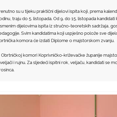
renutno su u tijeku praktični dijelovi ispita koji, prema kalen
odinu, traju do 5. listopada. Od 9. do 15. listopada kandidati k
ismenim dijelovima ispita iz stručno-teoretskih sadržaja, go
edagogije. Svim kandidatima koji uspješno polože sve dijel
brtnička komora će izdati Diplome o majstorskom zvanju.
 Obrtničkoj komori Koprivničko-križevačke županije majstorsk
 veljači i rujnu. Za sljedeći ispitni rok, veljaču, kandidati se 
rosinca.