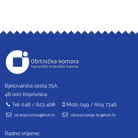
Bjelovarska cesta 75A,
48 000 Koprivnica
Tel: 048 / 623 408
Mob: 099 / 609 7346
ok.koprivnica@hok.hr
obrazovanje-kc@hok.hr
Radno vrijeme: