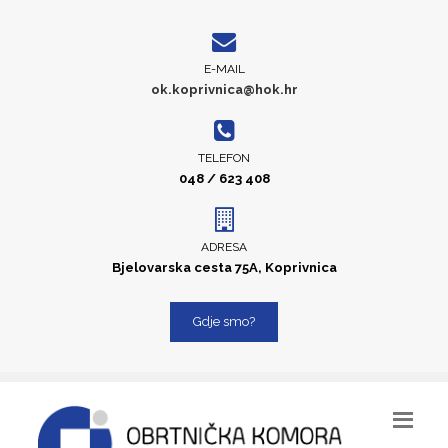
E-MAIL
ok.koprivnica@hok.hr
TELEFON
048 / 623 408
ADRESA
Bjelovarska cesta 75A, Koprivnica
Gdje smo?