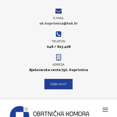
E-MAIL
ok.koprivnica@hok.hr
TELEFON
048 / 623 408
ADRESA
Bjelovarska cesta 75A, Koprivnica
Gdje smo?