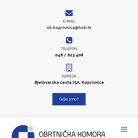
E-MAIL
ok.koprivnica@hok.hr
TELEFON
048 / 623 408
ADRESA
Bjelovarska cesta 75A, Koprivnica
Gdje smo?