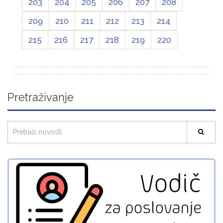
203
204
205
206
207
208
209
210
211
212
213
214
215
216
217
218
219
220
Pretraživanje