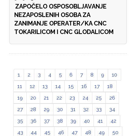
ZAPOČELO OSPOSOBLJAVANJE
NEZAPOSLENIH OSOBA ZA
ZANIMANJE OPERATER/KA CNC
TOKARILICOM I CNC GLODALICOM
1
2
3
4
5
6
7
8
9
10
11
12
13
14
15
16
17
18
19
20
21
22
23
24
25
26
27
28
29
30
31
32
33
34
35
36
37
38
39
40
41
42
43
44
45
46
47
48
49
50