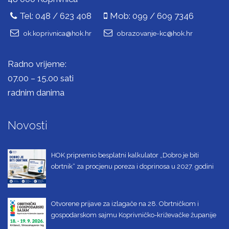
Tel: 048 / 623 408
Mob: 099 / 609 7346
ok.koprivnica@hok.hr
obrazovanje-kc@hok.hr
Radno vrijeme:
07.00 – 15.00 sati
radnim danima
Novosti
HOK pripremio besplatni kalkulator „Dobro je biti
obrtnik“ za procjenu poreza i doprinosa u 2027. godini
Otvorene prijave za izlagače na 28. Obrtničkom i
gospodarskom sajmu Koprivničko-križevačke županije