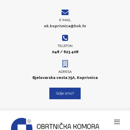
E-MAIL
ok.koprivnica@hok.hr
TELEFON
048 / 623 408
ADRESA
Bjelovarska cesta 75A, Koprivnica
Gdje smo?