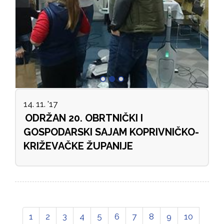
14. 11. '17
ODRŽAN 20. OBRTNIČKI I
GOSPODARSKI SAJAM KOPRIVNIČKO-
KRIŽEVAČKE ŽUPANIJE
1
2
3
4
5
6
7
8
9
10