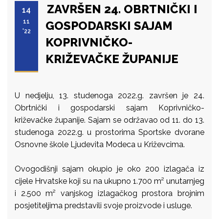
ZAVRŠEN 24. OBRTNIČKI I
14
11
GOSPODARSKI SAJAM
'22
KOPRIVNIČKO-
KRIŽEVAČKE ŽUPANIJE
U nedjelju, 13. studenoga 2022.g. završen je 24.
Obrtnički i gospodarski sajam Koprivničko-
križevačke županije. Sajam se održavao od 11. do 13.
studenoga 2022.g. u prostorima Sportske dvorane
Osnovne škole Ljudevita Modeca u Križevcima.
Ovogodišnji sajam okupio je oko 200 izlagača iz
cijele Hrvatske koji su na ukupno 1.700 m² unutarnjeg
i 2.500 m² vanjskog izlagačkog prostora brojnim
posjetiteljima predstavili svoje proizvode i usluge.