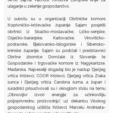
ulaganje u zelenije gospodarstvo.
U subotu su u organizaciji Obrtničke komore
Koprivničko-križevačke županije Sajam posjetili
obrtnici iz
Sisačko-moslavačke, Ličko-senjske,
Osječko-baranjske, Karlovačke, Virovitičko-
podravske, Bjelovarsko-bilogorske
i Šibensko-
kninske županije. Sajam su podržali i predstavnici
Obrtne zbornice Domžale iz Slovenije te
Gospodarske i trgovačke komore iz Nagykanizse,
Mađarska.
Najveseliji događaj bio je nastup Dječjeg
vrtića Križevci, COOR Križevci, Dječjeg vrtića Zraka
sunca i Dječjeg vrtića Čarobna šuma, a župan i
suradnici prisustvovali su i okruglom stolu na temu
„Obnovljivi izvori energije za učinkovitiju
poljoprivrednu proizvodnju“, uz dekanicu Visokog
gospodarskog učilišta Križevci Marcelu Andreata-