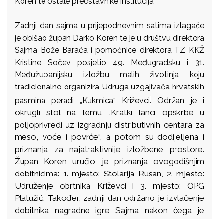
Koren te ostale predstavnike institucija.
Zadnji dan sajma u prijepodnevnim satima izlagače
je obišao župan Darko Koren te je u društvu direktora
Sajma Bože Baraća i pomoćnice direktora TZ KKŽ
Kristine Sočev posjetio 49. Međugradsku i 31.
Međužupanijsku izložbu malih životinja koju
tradicionalno organizira Udruga uzgajivača hrvatskih
Održan je i
pasmina peradi „Kukmica“
Križevci
.
okrugli stol na temu „Kratki lanci opskrbe u
poljoprivredi uz izgradnju distributivnih centara za
meso, voće i povrće“, a potom su dodijeljena i
priznanja za najatraktivnije izložbene prostore.
Župan Koren uručio je priznanja ovogodišnjim
dobitnicima: 1. mjesto: Stolarija Rusan, 2. mjesto:
Udruženje obrtnika Križevci i 3. mjesto: OPG
Platužić
.
Također, zadnji dan održano je izvlačenje
dobitnika nagradne igre Sajma nakon čega je