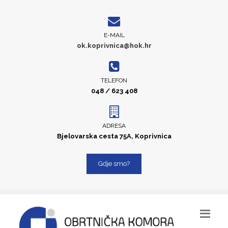
E-MAIL
ok.koprivnica@hok.hr
TELEFON
048 / 623 408
ADRESA
Bjelovarska cesta 75A, Koprivnica
Gdje smo?