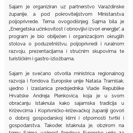
Sajam je organiziran uz partnerstvo Varaždinske
županije, a pod pokroviteljstvom Ministarstva
poljoprivrede. Tema ovogodišnjeg Sajma bila je
„Energetska učinkovitost i obnovljivi izvori energije“, a
program je bio obilježen i organizacijom okruglih
stolova o poduzetništvu, poljoprivredi i ruralnom
razvoju, prezentacijama i stručnim skupovima te
turističkim i gastro-izložbama.
Sajam je svečano otvorila ministrica regionalnog
razvoja i fondova Europske unije Nataša Tramišak,
ujedno i izaslanica predsjednika Vlade Republike
Hrvatske Andreja Plenkovića, koja je u svom
obraćanju istaknula kako sajamska tradicija u
Križevcima i Koprivničko-križevačkoj županiji govori
o dobroj gospodarskoj klimi i otpornosti tvrtki i
gospodarstva. Također, istaknula je, obzirom na
temu Sajma, važnost fondova Europske unije za