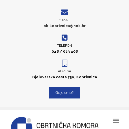
E-MAIL
ok.koprivnica@hok.hr
TELEFON
048 / 623 408
ADRESA
Bjelovarska cesta 75A, Koprivnica
Gdje smo?