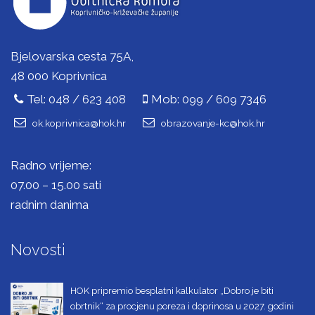
Bjelovarska cesta 75A,
48 000 Koprivnica
Tel: 048 / 623 408
Mob: 099 / 609 7346
ok.koprivnica@hok.hr
obrazovanje-kc@hok.hr
Radno vrijeme:
07.00 – 15.00 sati
radnim danima
Novosti
HOK pripremio besplatni kalkulator „Dobro je biti
obrtnik“ za procjenu poreza i doprinosa u 2027. godini