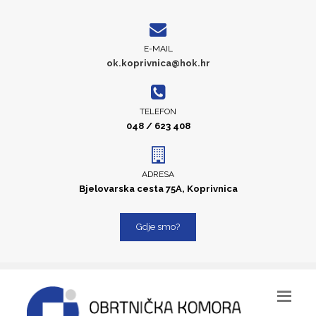
E-MAIL
ok.koprivnica@hok.hr
TELEFON
048 / 623 408
ADRESA
Bjelovarska cesta 75A, Koprivnica
Gdje smo?