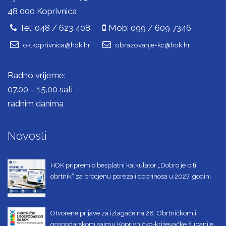
48 000 Koprivnica
Tel: 048 / 623 408
Mob: 099 / 609 7346
ok.koprivnica@hok.hr
obrazovanje-kc@hok.hr
Radno vrijeme:
07.00 – 15.00 sati
radnim danima
Novosti
HOK pripremio besplatni kalkulator „Dobro je biti
obrtnik“ za procjenu poreza i doprinosa u 2027. godini
Otvorene prijave za izlagače na 28. Obrtničkom i
gospodarskom sajmu Koprivničko-križevačke županije