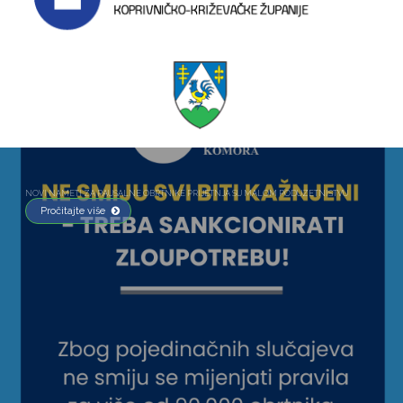
NOVI NAMETI ZA PAUŠALNE OBRTNIKE PRIJETNJA SU MALOM PODUZETNIŠTVU
Pročitajte više