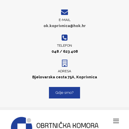
E-MAIL
ok.koprivnica@hok.hr
TELEFON
048 / 623 408
ADRESA
Bjelovarska cesta 75A, Koprivnica
Gdje smo?