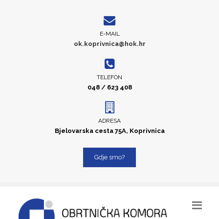
E-MAIL
ok.koprivnica@hok.hr
TELEFON
048 / 623 408
ADRESA
Bjelovarska cesta 75A, Koprivnica
Gdje smo?