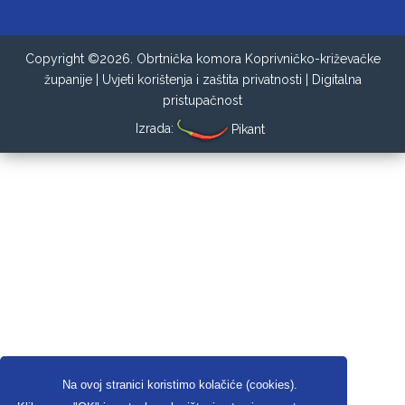
Copyright ©2026. Obrtnička komora Koprivničko-križevačke
županije |
Uvjeti korištenja i zaštita privatnosti
|
Digitalna
pristupačnost
Izrada:
Pikant
Na ovoj stranici koristimo kolačiće (cookies).