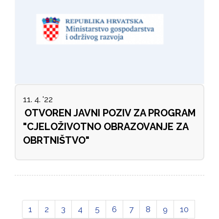
11. 4. '22
OTVOREN JAVNI POZIV ZA PROGRAM
"CJELOŽIVOTNO OBRAZOVANJE ZA
OBRTNIŠTVO"
1
2
3
4
5
6
7
8
9
10