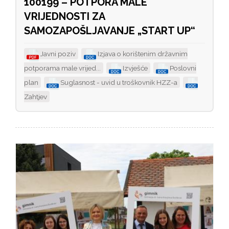
100199 – POTPORA MALE
VRIJEDNOSTI ZA
SAMOZAPOŠLJAVANJE „START UP“
Javni poziv
Izjava o korištenim državnim
potporama male vrijed...
Izvješće
Poslovni
plan
Suglasnost - uvid u troškovnik HZZ-a
Zahtjev