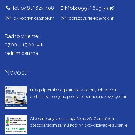
Tel: 048 / 623 408
Mob: 099 / 609 7346
ok.koprivnica@hok.hr
obrazovanje-kc@hok.hr
Radno vrijeme:
07.00 – 15.00 sati
radnim danima
Novosti
HOK pripremio besplatni kalkulator „Dobro je biti
obrtnik“ za procjenu poreza i doprinosa u 2027. godini
Otvorene prijave za izlagače na 28. Obrtničkom i
gospodarskom sajmu Koprivničko-križevačke županije