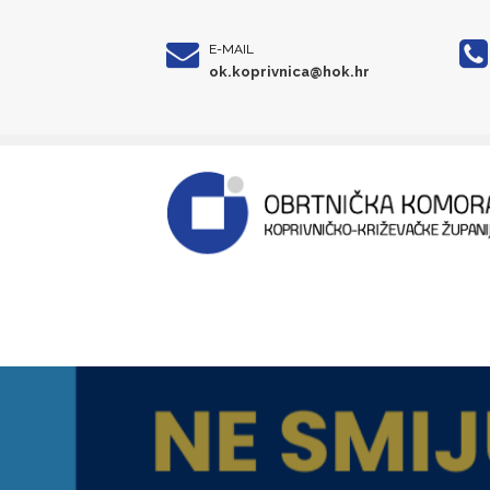
E-MAIL
ok.koprivnica@hok.hr
NOVI NAMETI ZA P
OBRTNIKE PRIJETN
PODUZETNIŠTVU
Proč