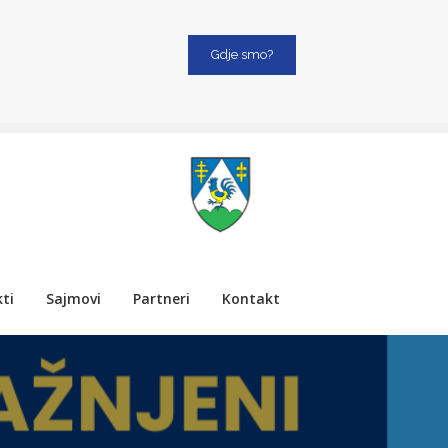
Gdje smo?
ti
Sajmovi
Partneri
Kontakt