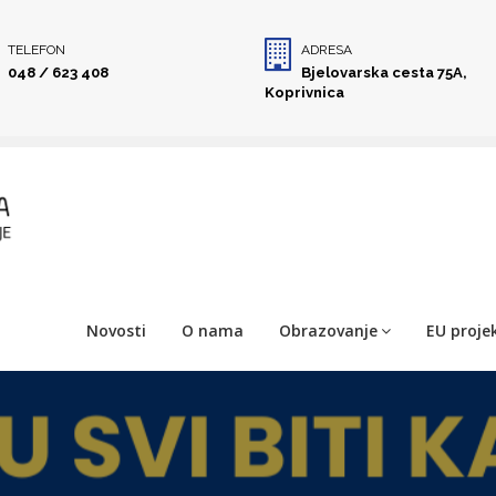
TELEFON
ADRESA
048 / 623 408
Bjelovarska cesta 75A,
Koprivnica
Novosti
O nama
Obrazovanje
EU projek
AUŠALNE
JA SU MALOM
itajte više