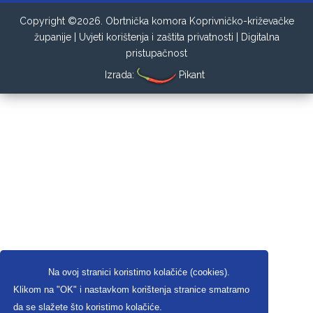
Copyright ©2026. Obrtnička komora Koprivničko-križevačke
županije |
Uvjeti korištenja i zaštita privatnosti
|
Digitalna
pristupačnost
Izrada:
Pikant
Na ovoj stranici koristimo kolačiće (cookies).
Klikom na "OK" i nastavkom korištenja stranice smatramo
da se slažete što koristimo kolačiće.