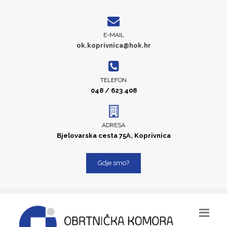
E-MAIL
ok.koprivnica@hok.hr
TELEFON
048 / 623 408
ADRESA
Bjelovarska cesta 75A, Koprivnica
Gdje smo?