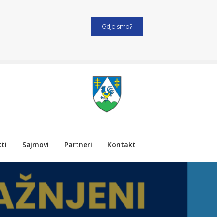
Gdje smo?
ti
Sajmovi
Partneri
Kontakt