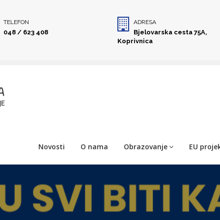
TELEFON
ADRESA
048 / 623 408
Bjelovarska cesta 75A,
Koprivnica
Novosti
O nama
Obrazovanje
EU projek
ISNE
LIZACIJU 2.0 –
ATIVNE LETKE