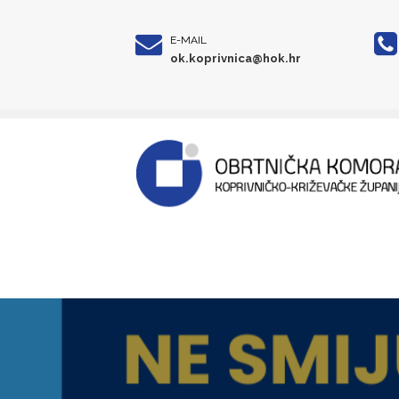
E-MAIL
ok.koprivnica@hok.hr
HOK PRIPREMIO KOR
MATERIJALE ZA FISKA
PREUZMITE INFORM
Pročitajte više