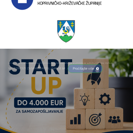
OTVOREN NATJEČAJ KOPRIVNIČKO-KRIŽEVAČKE ŽUPANIJE ZA POTPORE MALE
Pročitajte više
VRIJEDNOSTI ZA SAMOZAPOŠLJAVANJE &#...