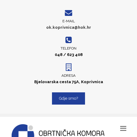
E-MAIL
ok.koprivnica@hok.hr
TELEFON
048 / 623 408
ADRESA
Bjelovarska cesta 75A, Koprivnica
Gdje smo?