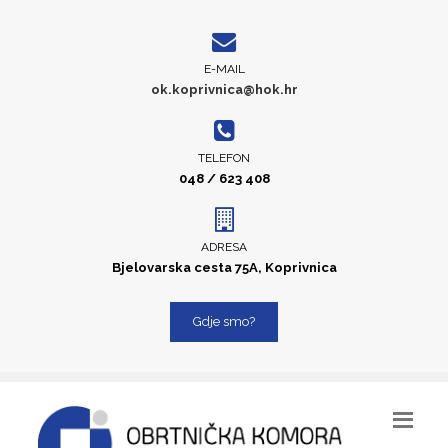
E-MAIL
ok.koprivnica@hok.hr
TELEFON
048 / 623 408
ADRESA
Bjelovarska cesta 75A, Koprivnica
Gdje smo?