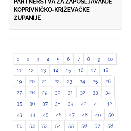
PARTNERSTVA ZA ZAPOŠLJAVANJE
KOPRIVNIČKO-KRIŽEVAČKE
ŽUPANIJE
1
2
3
4
5
6
7
8
9
10
11
12
13
14
15
16
17
18
19
20
21
22
23
24
25
26
27
28
29
30
31
32
33
34
35
36
37
38
39
40
41
42
43
44
45
46
47
48
49
50
51
52
53
54
55
56
57
58