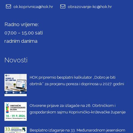
ok.koprivnica@hok.hr
obrazovanje-kc@hok.hr
Radno vrijeme:
07.00 – 15.00 sati
radnim danima
Novosti
HOK pripremio besplatni kalkulator „Dobro je biti
obrtnik“ za procjenu poreza i doprinosa u 2027. godini
Otvorene prijave za izlagače na 28. Obrtničkom i
gospodarskom sajmu Koprivničko-križevačke županije
Besplatno izlaganje na 33. Međunarodnom jesenskom