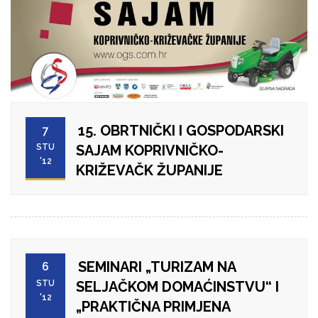
15. OBRTNIČKI I GOSPODARSKI
7
STU
SAJAM KOPRIVNIČKO-
'12
KRIŽEVAČK ŽUPANIJE
SEMINARI „TURIZAM NA
6
STU
SELJAČKOM DOMAĆINSTVU“ I
'12
„PRAKTIČNA PRIMJENA