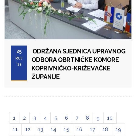
ODRŽANA SJEDNICA UPRAVNOG
25
RUJ
ODBORA OBRTNIČKE KOMORE
'12
KOPRIVNIČKO-KRIŽEVAČKE
ŽUPANIJE
1
2
3
4
5
6
7
8
9
10
11
12
13
14
15
16
17
18
19