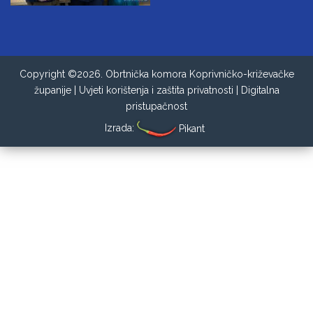
Copyright ©2026. Obrtnička komora Koprivničko-križevačke
županije |
Uvjeti korištenja i zaštita privatnosti
|
Digitalna
pristupačnost
Izrada:
Pikant