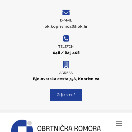
E-MAIL
ok.koprivnica@hok.hr
TELEFON
048 / 623 408
ADRESA
Bjelovarska cesta 75A, Koprivnica
Gdje smo?