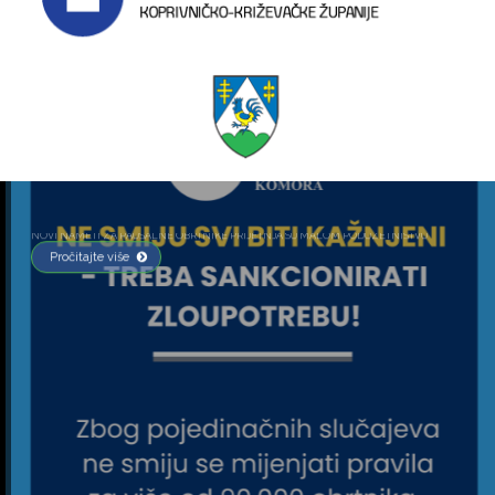
NOVI NAMETI ZA PAUŠALNE OBRTNIKE PRIJETNJA SU MALOM PODUZETNIŠTVU
Pročitajte više