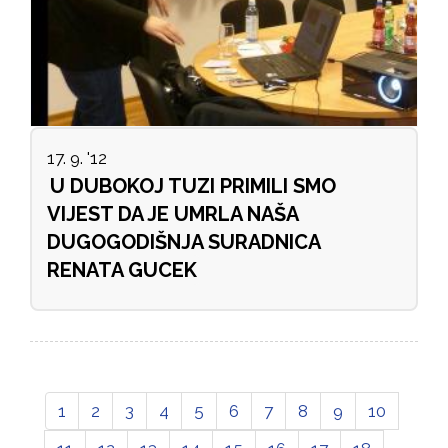
17. 9. '12
U DUBOKOJ TUZI PRIMILI SMO
VIJEST DA JE UMRLA NAŠA
DUGOGODIŠNJA SURADNICA
RENATA GUCEK
1
2
3
4
5
6
7
8
9
10