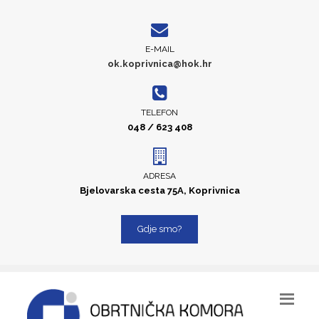
E-MAIL
ok.koprivnica@hok.hr
TELEFON
048 / 623 408
ADRESA
Bjelovarska cesta 75A, Koprivnica
Gdje smo?