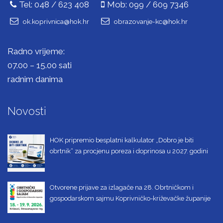
Tel: 048 / 623 408
Mob: 099 / 609 7346
ok.koprivnica@hok.hr
obrazovanje-kc@hok.hr
Radno vrijeme:
07.00 – 15.00 sati
radnim danima
Novosti
HOK pripremio besplatni kalkulator „Dobro je biti
obrtnik“ za procjenu poreza i doprinosa u 2027. godini
Otvorene prijave za izlagače na 28. Obrtničkom i
gospodarskom sajmu Koprivničko-križevačke županije