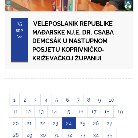
VELEPOSLANIK REPUBLIKE
15
SRP
MAĐARSKE NJ.E. DR. CSABA
'22
DEMCSÁK U NASTUPNOM
POSJETU KOPRIVNIČKO-
KRIŽEVAČKOJ ŽUPANIJI
1
2
3
4
5
6
7
8
9
10
11
12
13
14
15
16
17
18
19
20
21
22
23
24
25
26
27
28
29
30
31
32
33
34
35