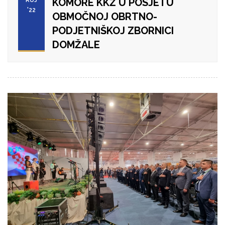
KOMORE KKŽ U POSJETU
'22
OBMOČNOJ OBRTNO-
PODJETNIŠKOJ ZBORNICI
DOMŽALE