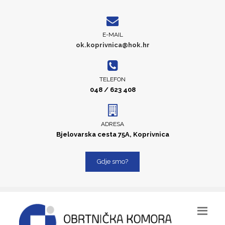
E-MAIL
ok.koprivnica@hok.hr
TELEFON
048 / 623 408
ADRESA
Bjelovarska cesta 75A, Koprivnica
Gdje smo?