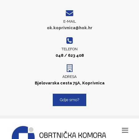
E-MAIL
ok.koprivnica@hok.hr
TELEFON
048 / 623 408
ADRESA
Bjelovarska cesta 75A, Koprivnica
Gdje smo?