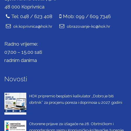
48 000 Koprivnica
Tel: 048 / 623 408
Mob: 099 / 609 7346
ok.koprivnica@hok.hr
obrazovanje-kc@hok.hr
Radno vrijeme:
07.00 – 15.00 sati
radnim danima
Novosti
HOK pripremio besplatni kalkulator „Dobro je biti
obrtnik“ za procjenu poreza i doprinosa u 2027. godini
Otvorene prijave za izlagače na 28. Obrtničkom i
gospodarskom sajmu Koprivničko-križevačke županije