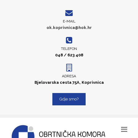
E-MAIL
ok.koprivnica@hok.hr
TELEFON
048 / 623 408
ADRESA
Bjelovarska cesta 75A, Koprivnica
Gdje smo?