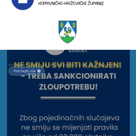
NOVI NAMETI ZA PAUŠALNE OBRTNIKE PRIJETNJA SU MALOM PODUZETNIŠTVU
Pročitajte više