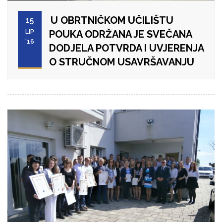
U OBRTNIČKOM UČILIŠTU
15
LIP
POUKA ODRŽANA JE SVEČANA
'16
DODJELA POTVRDA I UVJERENJA
O STRUČNOM USAVRŠAVANJU