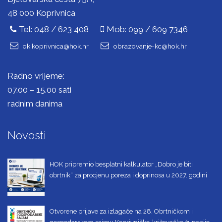
48 000 Koprivnica
Tel: 048 / 623 408
Mob: 099 / 609 7346
ok.koprivnica@hok.hr
obrazovanje-kc@hok.hr
Radno vrijeme:
07.00 – 15.00 sati
radnim danima
Novosti
HOK pripremio besplatni kalkulator „Dobro je biti
obrtnik“ za procjenu poreza i doprinosa u 2027. godini
Otvorene prijave za izlagače na 28. Obrtničkom i