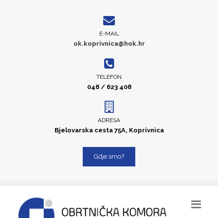
E-MAIL
ok.koprivnica@hok.hr
TELEFON
048 / 623 408
ADRESA
Bjelovarska cesta 75A, Koprivnica
Gdje smo?