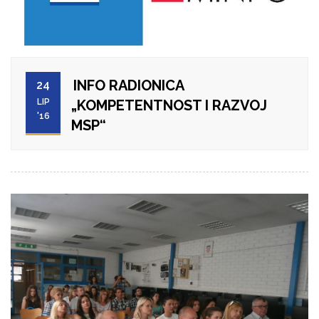
INFO RADIONICA
24
LIP
„KOMPETENTNOST I RAZVOJ
'16
MSP“